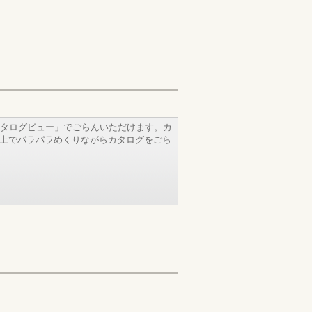
タログビュー」でごらんいただけます。カ
b上でパラパラめくりながらカタログをごら