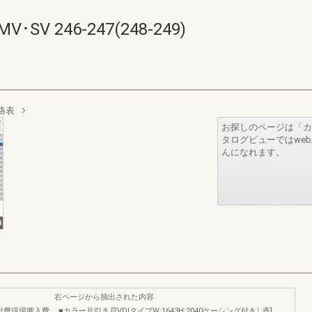
 246-247(248-249)
格表
お探しのページは「カ
タログビューではwe
んになれます。
右ページから抽出された内容
付費現場搬入費
■カラー片引き戸VDlタイプW:1643H:2040ケーシング付き￨:香]