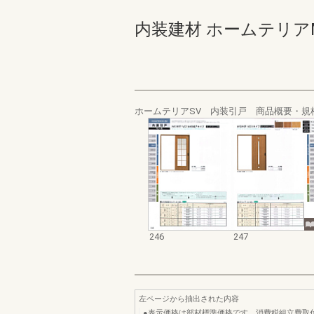
内装建材 ホームテリアMV･SV
ホームテリアSV 内装引戸 商品概要・規
246
247
左ページから抽出された内容
●表示価格は部材標準価格です。消費税組立費取