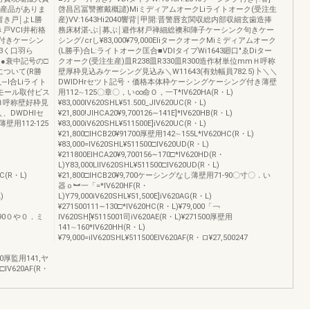
生産品がありま
啓昌呂冨讐擦戴概譴)MiミディアムオークLiライトオーク(受注生
き戸￨よL勝
産)VV:1643Hi2040響背￨甲開:晋警唇玄関収総内部収細玄歯造捧
戸VCl井桁格
務床材湛‐ぶ￨募ぶ￨避作材戸禅細総襖和陣子ケーシンク句きケー
ク付きケーシン
シング/crし¥83,000¥79,000EliタークオークMiミディアムオーク
643く口羽ら
(L勝手)合L:ライトオーク匡合■VDlタイプWi1643廻口"ゑDiター
ル)●衰中記号の□
クオーク(受注生産)皿R238皿R330皿R300造作材単位mmＨ呼称
ついて(R勝
壁厚枠見込みケーシング見込み＼W11643(有効幅員782.5)卜＼＼
―l合Liライト
DWIDHrセツト記号・価格本体枠ケーシングケーシング付き薄壁
モール取付ビス
用112∼125〇章〇，い∞命Ｏ，一T*IV620HA(R・L)
Ｈ呼称壁好枠見
¥83,000IV620SHL¥51.500_JIV620UC(R・L)
＼、DWDHIセ
¥21,800!JIHCA20¥9,700126∼141E]*IV620HB(R・L)
用112-125
¥83,000iV620SHL¥511500E]iV620UC(R・L)
¥21,800□lHCB20¥91700厚壁用142∼155L*IV620HC(R・L)
¥83,000=IV620SHL¥511500□lV620UD(R・L)
¥211800EIHCA20¥9,700156∼170□*IV620HD(R・
L)Y83,000LIIV620SHL¥511500□IV620UD(R・L)
BC(R・L)
¥21,800□IHCB20¥9,700ケーシングなし薄壁用71-90〇寸〇．い
器ｏ︼一「=*IV620HF(R・
)
L)Y79,000iV620SHL¥51,500E]iV620AG(R・L)
¥271500111∼130□*IV620HC(R・L)¥79,000「￢
1-90０や０．ミ
lV620SH[¥5115001司iV620AE(R・L)¥271500厚壁用
141∼160*IV620HH(R・L)
¥79,000=iIV620SHL¥511500ElV620AF(R・ロ¥27,500247
,500厚監用141,ヤ
0□IV620AF(R・