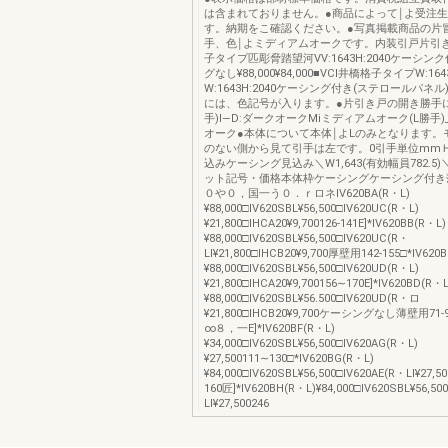
は含まれておりません。●商品によって￨よ受注
す。納期をこ確認ください。●写真掲載商品の片冒
手、色￨よミディアムオークです。内装引戸片引き
子タイプ匹彫脅踏望河VV:1643H:2040ケーシン
グなし¥88,000¥84,000■VCl井橋格子タイプW:1
W:1643H:2040ケーシング付き(ステロールパネ
には、色記号が入ります。●片引き戸の開き勝手に
手)l―D:ダークオークMiミディアムオーク(L勝手)_
オーク●本体について本体￨よLのみとなります。
のない側から見て引手は左です。0引手単位mm
込みケーシング見込み＼W1,643(有効幅員782.5)
ット記号・価格本体枠ケーシングケーシング付き薄壁
０や０，国一う０．ｒロネIV620BA(R・L)
¥88,000□IV620SBL¥56,500□IV620UC(R・L)
¥21,800□IHCA20¥9,700126-141E]*IV620BB(R・L)
¥88,000□IV620SBL¥56,500□IV620UC(R・
Ll¥21,800□IHCB20¥9,700厚壁用142-155□*lV620
¥88,000□IV620SBL¥56,500□IV620UD(R・L)
¥21,800□IHCA20¥9,700156∼170E]*IV620BD(R・L
¥88,000□IV620SBL¥56.500□IV620UD(R・ロ
¥21,800□IHCB20¥9,700ケーシングなし薄壁用7
∞８，一E]*IV620BF(R・L)
¥34,000□IV620SBL¥56,500□IV620AG(R・L)
¥27,500111∼130□*IV620BG(R・L)
¥84,000□IV620SBL¥56,500□IV620AE(R・Ll¥27
160匠]*IV620BH(R・L)¥84,000□IV620SBL¥56,50
Ll¥27,500246