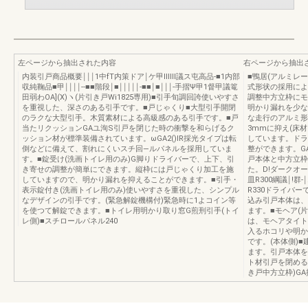
左ページから抽出された内容
右ページから抽出
内装引戸商品概要￨￨￨1中fT内策ドア￨ケ甲ⅢⅢ議ス屯高品‐■1内部
■鴨居(アルミレ
収純鞠品■甲￨￨￨￨‐‐■■階段￨■￨￨￨￨￨‐■■￨■￨￨￨‐手摺Ψ甲1督甲議篭
式形状の採用によ
田弱わOA](X)ヽ(片引き戸Wi1825専用)■引手旬調回誇使いやすさ
調整中方立枠にモ
を重視した、深さのある引手です。■戸じゃくり■大型引手開閉
明かり漏れを少な
のラクな大型引手。木質素材による高級感のある引手です。■戸
な走行のアルミ形
当たリクッションGAユ洵S引戸を閉じた時の衝撃を和らげるク
3mmに抑え(床
ッション材が標準装備されています。ωGA2()lR採光タイプは転
しています。ドラ
倒などに備えて、割れにくいスチ回―ルパネルを採用していま
整ができます。G
す。■錠受け(洗画トイレ用のみ)G脚りドライバーで、上下、引
戸本体と中方立枠
き寄せの調整が簡単にできます。縦枠には戸じゃくり加工を施
た。D!ダークオー
していますので、明かり漏れを抑えることができます。■引手・
皿R300綱議￨!群‐
表示錠付き(洗画トイレ用のみ)使いやすさを重視した、シンプル
R330ドライバ
なデザインの引手です。(緊急解錠機構付)緊急時に1よコイン等
込み引戸本体は、
を使つて解錠できます。■トイレ用明かり取り窓G煎刑引手(トイ
ます。■モヘア(
レ側)■スチロールパネル240
は、モヘアタイト
入るホコリや明か
です。(本体側)
ます。引戸本体を
ト材引戸を閉める
き戸中方立枠)GA抑