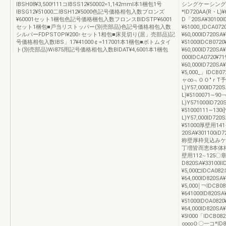
IBSH08¥3,500!111コIBSS12¥50002=1,142mml本1梱包1号
シングケーシング
IBSG12¥51000二IBSH12¥5000色記号価格相包入数ブロンズ
*ID720AA(R・L)¥
¥60001セット1梱包色記号価格梱包入数フロンスBIDSTP¥6001
D「20SA¥30100lD
セット1梱包■戸当リストッパー(別売部品)色記号価格相包入数
¥61000_IDCA072
シルバーFDPSTOPl¥200↑セット1相包■床見切り(居」売部品)記
¥60,000ID720SA
号価格相包入数lBS」17¥41000￠=117001本1梱包■ボトムタイ
¥51000IDCB072
ト(別売部品)Wi875用記号価格相包入数BIDAT¥4,6001本1梱包
¥60,000lD720SA
000IDCA0720¥7
¥60,000ID720SA
¥5,000_」IDC
ャ∞﹃ＯＯ″ｒT予*I
L)Y57,000lD720
L)¥5100071∼90
L)Y571000lD720
¥51000111∼130i
L)Y57,000lD720
¥51000厚壁用141∼
20SA¥301100iD
称壁厚枠見込みケー
丁増皆而恵8本体
壁用112∼125〇章
D820SA¥33100II
¥5,000□IDCA082
¥64,000lD820SA
¥5,000￨￢lDCB0
¥641000lD820SA
¥51000IDOA0820
¥64,000ID820SA
¥5!000「IDCB
∞∞Ｏ〇一コ*ID8