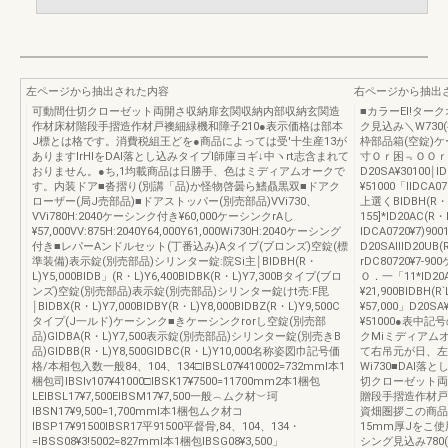
左ページから抽出された内容
右ページから抽出
可動間仕切クローゼット両開さ収納扉玄関収納内部収納玄関造
■カラーEl!タ
作材床材階段手摺造作材戸襖細緑機和障子210●表示価格は部本
ク見込み＼W730
J標とは格です。消費税組王どを●商品によっては受'十生産13が
枠部品箱(空錠)ケ
ありますlrHlをDAl落とし込みタイプl師庫ヨギ↓中ヽrt志含まれて
寸Ｏｒ困﹃ＯＯｒ「1*
おりません。●ち,1均載商品は日勝手、色はミディアムオークで
D20SA¥30100￨I
す。内装ドア■沓摺り(別講「品)か怪物啓曇ら鰭贔黒双■ドアク
¥51000「lIDCA07
ローザー(局J売部品)■ドアストッパー(別売部品)VVi730、
上選くBIDBH(R・L
VVi780H:2040ケーシンク付き¥60,000ケーシンクrAし
155]*ID20AC(R・
¥57,000VV:875H:2040Y64,000Y61,000Wi730H:2040ケーシング
IDCA0720¥7)900
付き■レパーAンドルセット(丁番込み)Aタイプ(ブロンズ)空錠(標
D20SAIIID20UB(
準装備)表示錠(別売部品)シリンター錠:院Si主￨BIDBH(R・
rDC80720¥7‐
L)Y5,000BIDB」(R・L)Y6,400BIDBK(R・L)Y7,300Bタイプ(ブロ
Ｏ．一「11*ID20AG
ンズ)空錠(別売部品)表示錠(別売部品)シリンター錠けt売:F毘
¥21,900BIDBH(R
￨BIDBX(R・L)Y7,000BIDBY(R・L)Y8,000BIDBZ(R・L)Y9,500C
¥57,000」D20SA¥
タイプ(J一ルド)ケーシンク■きケーシンクrorし空錠(別売部
¥51000●表中
品)GIDBA(R・L)Y7,500表示錠(別売部品)シリンター錠(別売きB
クMiミディアム
品)GIDBB(R・L)Y8,500GIDBC(R・L)Y10,000名称姿図巾記号価
て右吊元が日、左
格/本相包入数一般84、104、134□IBSL07¥410002=732mml本1
Wi730■DAl
梱包司IBSlv107¥41000□IBSK17¥7500=11700mm2本1梱包
切クローゼット両
LEIBSL17¥7,500EIBSM17¥7,500一般︵ムク材︶珂
贈段手摺造作材戸襖
IBSN17¥9,500=1,700mml本1梱包ムク材コ
資畑圏拶この商品
IBSP17¥91500lBSR17平91500平督骨,84、104、134・
15mm厚Jをこ
=IBSS08¥3!5002=827mml本1梱包IBSG08¥3,500」
シング見込み780(