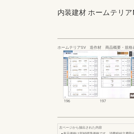
内装建材 ホームテリアMV･SV
ホームテリアSV 造作材 商品概要・規格
196
197
左ページから抽出された内容
●表示価格は部材標準価格です。消費税組立費取