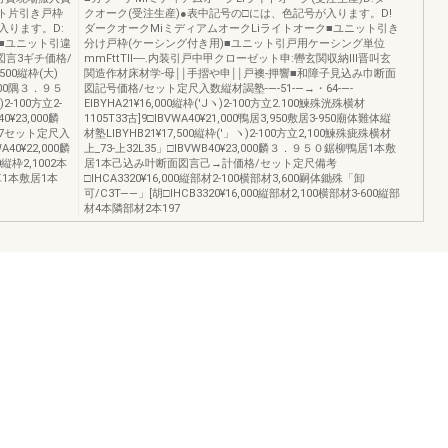
ト片引き戸枠
クオーク(受注生産)●表中記号の□には、色記号が入ります。D!
入ります。D:
ダークオークMiミディアムオークLiライトオーク■ユニット引き
■ユニット引違
分け戸枠(ケーシング付き用)■ユニット引戸用ケーシング単位
図言3ギチ価格/
mmFttTII‐‐‐‐.内装引戸中甲クローゼット申:轡玄関収納Ⅲ晋叫玄
500縦枠(大)
関造作材床材学‐母￨￨手摺や申￨￨戸襖‐押響■和障子見込み巾断面
,000隅３．９５
図記号価格/セット定尺入数縦材謁塾‐―-51-―→・64-―‐
2‐100方立2‐
EIBYHA21¥16,000縦枠(′Jヽ)2‐100方立2.100鰊殊洸殊横材
0¥23,000麟
1105T33古]9□IBVWA40¥21,000鴨居3,950敷居3‐950廟体難体縦
7セット定尺入
材塾LIBYHB21¥17,500縦枠(′」ヽ)2‐100方立2,100鰊殊疵殊横材
A40¥22,000麟
上_73-上32L35」□IBVWB40¥23,000麟３．９５０鋸柳鴨居1本敷
縦枠2,1002本
居1本己込み叶断面図言己→計価格/セット定尺備考
車1本敷居1本
□IHCA3320¥16,000縦部材2‐100横部材3,600嗣体鋤殊「卸
可/C3T――」[胡□IHCB3320¥16,000縦部材2,100横部材3‐600縦部
材4本隣部材2本197