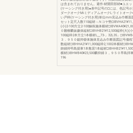
は含まれておりません。避作‐材開田部材■ユエッ
(ケーシング付き用)●表中記号の□には、色記号が
ダークオークMiミディアムオークL:ライトオーク
い戸枠(ケーシング付き用)単位mm見込み巾断面
セット定尺入数110縦材﹁Ｎコヤ勢□IBVHA21¥11,
(小)2‐100方立2‐100鰊殊施体横材□IBVWA40¥21
０雛柳麟妹嫌体縦材□IBVHB21¥12,500縦枠(大)(小)
100縦枠2本方立1本横材L__73-」32L35」□IBVWB4
３．９５０鋸抑僻体施体見込み巾断面図記号価程
数縦材□IBHHA21¥11,000縦枠2,1002本横材□IBHW
帥婦抑弔島据車1本敷居1本縦材□IBHHB21¥11,500
横材□IBHWB40¥23,500麟抑婦３，９５０早島拝
196