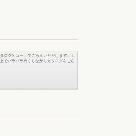
タログビュー」でごらんいただけます。カ
b上でパラパラめくりながらカタログをごら