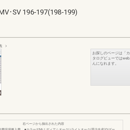
 196-197(198-199)
表
お探しのページは「カ
タログビューではwe
んになれます。
右ページから抽出された内容
付費現場搬入費
■カラーデMiミディアムオークLiライトオーク(受注生産)D!ダー