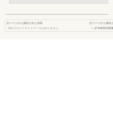
左ページから抽出された内容
右ページから抽出
抽出されたテキストデータはありません。
￢,ぎ河〓田内異建材