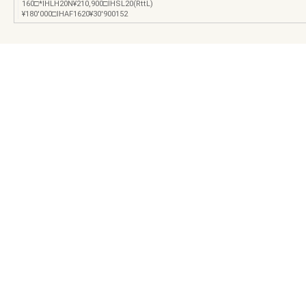
160□*IHLH20N¥210,900□IHSL20(RttL)
¥180′000□IHAF1620¥30′900152