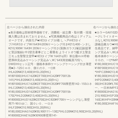
左ページから抽出された内容
右ページから抽出
●表示価格は部材標準価格です。消費税・組立費・取付費・現場
■カラーGAll10
搬入費は含まれておりません。●写真掲載商品の色はミディアム
ークL:ライトオークW
オークです。内装引戸■HE3タイプヨl着:しヽ戸iHE3タイ
カなし¥210,900
プ/HGR3タイプWi1643Hi2036ケーシング付き¥213,400∼ンタし
謎確品瘍カウ■HG
¥210,900W:1643H:2036ケーシング付さ(装飾ガラス)塚訟]副提軍
生産品てす。納甲
ピ里誤魁録≧中2登言暑事どとこ看畳名:よライトオウ醍ダ土聖圭
ング見込み＼Wl,
三モュ生聖聖主堂甲■HE3タイプW:16431q羽》単位冊mＨ呼称
格本体枠ケーシング
壁厚枠見込みケーシング見込み＼W￨′643(有効幅員725)＼
００の、一□*IMPA2
DWIDHIセット記号・価格本体枠ケーシングケーシング付き薄壁
¥180,000□IHUC1
用■2∼125ＣｍＯ、側Ｃの０、一□米
¥180′000□IHUC1
IHLA20N¥213,400□IHSL20(RttL)
*IHPC20N¥213,4
¥180′000□IHUC1620¥23′700□IHCA20¥9′700126-
¥180,000□IHUD1
141□*IHLB20N¥213,400□IHSL20(R+L)
IHPD20N¥213,40
¥180′000□IHUC1620¥23′700□IHCB20¥9′700厚壁用142∼155ロネ
00□IHCB20¥9
IHLC20N¥213,400□IHSL20(RttL)
一、一日米IMPF20N¥
¥180,000□IHUD1620¥23′700□IHCA20¥9′700156-
¥180000□IHAG16
170□*IHLD20N¥213,400□IHSL20(RttL)
210,900□IHSP20
¥180000□IHUD1620¥23700□IHC820¥9′700ケーシングなし薄壁
160□米IHPH20N¥2
用71-90０ゆ〇、国０い０、一ロネ
¥180,000□IHAF16
IHLF20N¥210,900□IHSL20(RttL)
¥180,000□IHAG1620¥30,900111∼130□*IHLG20N¥210,900□IHSL20(RttL)
¥180000□IHAE1620¥30900厚壁用141-