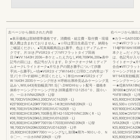
左ページから抽出された内容
右ページから抽出
●表示価格は部材標準価格です。消費税・組立費・取付費・現場
■カラーGA010
般入費は含まれておりません。●☆印は受注生産品です。納期を
ーク■VFlフラッ
ご確認ください。●写真掲載商品はL勝手、色はミディアムオー
114‖PBl16Hi1838
クです。片ヨlき戸VGR2タイプ/VFlフラットタイプ田画
本クと→だィグなし
日:F■VV:1643H:2036∼本ケと→たえ力なし¥98,700¥96,200●表中
は、色記号が入り
記号の回には、色記号が入ります。D:ダークオークM:ミディア
ライトオーク●片引
ムオークL:ライトオーク●片引き戸の開き勝手について(R勝
合合■VFlフラットタ
手)lL―(L勝手)_―l合■VGR2タイプWi1643く口羽Dこの内常は↑下
ケーシング付きＨ
甘,i'￨十.!7=す細Wiこ杵沼くたとしヽ￨単位mm■VGR2タイプ
W1′643(有効幅
W:1643H:203Sケーシング付きＨ呼称出厚枠見込みケーシング見
ーシングケーシング
込み＼WⅢ,643(有効幅員781.5)￨＼DWIDHIセット配号・価格本
一★E]来IVFA18N(
体粋ケーシングケーシング付き20薄盛用112-125０”０、国０い
30′000★□IVUC16
の、一ロネIVNA20N(R・L)挙
*IVFB18N(R・L)半
98,700□IVSN20¥63,200□ⅣUC1620(R・L)
¥25,800□IHCB2
¥25″800□IHCA20¥9′700126∼14t3t□ⅢIVNB20N(R・L)
¥65,500ャロIVS日
¥98,700□IVSN20¥63′200□IVUC1620(R・L)
¥25′800□IHCA20
¥25′800□IHCB20¥9,700厚生用142-155□中IVNC20NくR・L)
¥65,500★□IVSF
¥98,700□IVSN20¥63,200□IVU01620(R・L)
¥25,800□IHC
¥25,800□IHCA20¥9″700156-17033□ⅢIVND20N(R・L)挙
IVFA20N(R・L)半6
98,700□IVSN20¥63200□IVUD1620(R・L)半
¥25,800□IHCA20
25,800□IHCB20¥9′700ケーシングなし卸薄■用7t∼90０い０、Ｎ
65,500□IVSF20¥
０〇一、一ロホIVNF20N(R・L)学
¥25,800□IHCB2