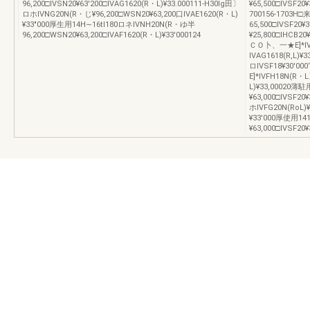
96,200□IVSN20¥63′200□IVAG1620(R・L)¥33.000111-H30lg田〕
¥65,500□IVSF20
ロホIVNG20N(R・じ¥96,200□WSN20¥63,200口IVAE1620(R・L)
700156-1703H□
¥33″000厚生用14H∼16tl180ロネIVNH20N(R・ゆ半
65,500□ⅣSF20¥3
96,200□WSN20¥63,200□IVAF1620(R・L)¥33′000124
¥25,800□IHC
ＣＯ卜、一★E]*IVFF
IVAG1618(R,L)¥
ロIVSF18¥30′00
E]*IVFH18N(R・
L)¥33,00020薄
¥63,000□IVSF20
ホlVFG20N(RoL)¥
¥33′000厚使用141
¥63,000□IVSF20¥