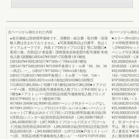
左ページから抽出された内容
右ページから抽出
●表示価格は部材標準価格です。消費税・組立費・取付費・現場
■カラー.抑m2D
般入費は含まれておりません。●写真掲載商品は日勝手、色はミ
クＨ呼称壁厚枠見込
ディアムオークです。内装ドアDKlタイプロロ妥】堅に財囲己■
＼DW6iDHIセ
沓招り傷」売部品)ナ著提擢〕課稚螢免名称姿図巾配号価格′本相
ーシング付き薄崖用
包入数1誰圏般□IBSA07¥4′000″=732冊冊1本1梱包
□*IDVA20(R・L)¥
□IBSB07¥4′000□IBSE17¥7′500ι=￨′700mi2本1梱包
¥20,000BIDBA(R
□IBSA17¥7′500□IBSB17¥71500平沓摺り２︲ｍ厚「85、04、34
IDVB20(R・L)¥10
￢馬正L…一_」□IBSF17¥7′5002=￨′700mi2本1相包
¥20,000BIDBA(R
□IBSC17□IBSD17¥6′000平沓摺り︲５ｍ厚「一104、134￢
142∼155□*IDVC2
□IBSG08¥3,5002=827mml本1相包□IBSH08¥3,500聖圧
¥70″000□IDUB20
11□IBSG12¥5,000ι=￨′42冊11本1梱包□IBSH12¥5,000■ドアクロ
¥5,000□IDCA072
ーザー(属」売部品)色配号価格相包入数ブロンズ半6′000￨セット
¥102,900□IDSV2
1梱包■ドアストッパー(別売部品)色配号価格相包入数プロンズ
¥20000BIDBA(
BIDSTP¥600￨セット1梱包Wi730、
用111-130いヽ０
Wi780H:2045¥102,900¥100,000ケーシング付きケーシングなし
100,000□IDSV20
Wi730H:2045ケーシング付さ(スチ回―ルパネル)■レバー八ンド
¥25,000BIDBA(R
ルセット(丁番込み)Aタイプ(ブ回ンズ)空錠(標準装備)表示錠(局
¥100,000□IDSV2
U売部品)シリンダー錠(別売部品)BIDBA(R・L)¥5,000BITBB(R・
¥25′000BIDB
L)¥6,400BIDBC(R・L)¥7,900Bタイプ(ヨールド)Cタイプ(ゴール
す。El:ダークオ
ド)空錠(別売部品)BIDBF(R・L)¥8,000表示錠(別売部品)空錠(別売
手は、開く側から
部品)BIDBC(R・L)¥9,400BIDBE(R・L)半13,500■戸当リストッパ
万ノ蒼告生マ■DKl
ー(居」売部品)色配号価格相包入数シル′｀一FDPSTOPl半200￨
きに厭昔怪勝手摺