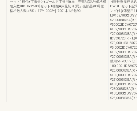
セット1梱包■丁番受け(ゴールド丁番用)(局」売部品)記号価格相
Ｈ呼称壁厚枠見込み
包入数BIDHl¥1′500￨セット1梱包■床見切り(局」売部品)83号価
DWDHIセット
格相包入数□IBS」17¥4,0002=￨′7001本1相包90
ング付き薄壁用112
L)¥102,900□IDS
¥20000BIDBA(R・
¥5000□IDCA0720
¥102,900□IDSV0
¥20′000BIDBA(R
IDVC0720(R・L)
¥70,000□IDUB07
¥5′000□IDCA072
¥102,900□lDSV0
¥20′000BIDBA
壁用51-70いヽ〇
100,000□IDSV07
¥25,000BIDBA(R
¥100,000□IDSV0
¥25′000BIDBA(
¥100,000□IDSV0
¥25000BIDBA(R
¥100,000□IDSV0
¥25,000BIDBA(R・