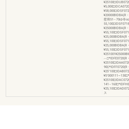
¥25100□IDUB072
¥5,000□IDCA072
¥58,000□IDSF07
¥20000BIDBA(
壁用51∼70ゆ寺∞
55,100□IDSF071
¥25000BIDBA(R・
¥55,100□IDSF07
¥25,000BIDBA(R
¥55,100□IDSF07
¥25,000BIDBA(R
¥55,100□IDSF07
¥251001¥2500
︹□*IDFE0720(R・
¥25100□IDAA072
90□*IDFF0720(R
¥25′100□IDAB07
¥5′000111∼130□
¥25100□IDAC07
141∼160□*IDFH0
¥25,100□IDAD0
ス