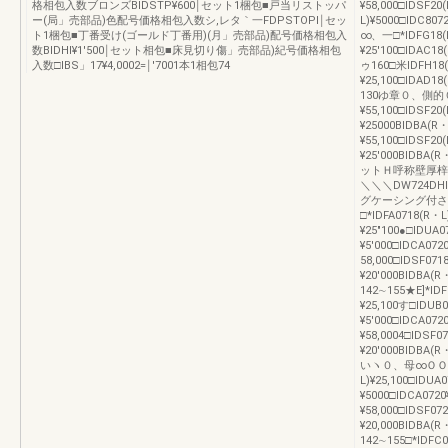
格相包入数ブロンズBIDSTP¥600￨セット1梱包■戸当リストッパ
¥58,000□IDSF20
ー(局」売部品)色配号価格相包入数シ,レタ｀一FDPSTOPl￨セッ
L)¥5000□IDC8
ト1梱包■丁番受け(ゴールド丁番用)(月」売部品)配号価格相包入
∞、一□*IDFG18(R
数BIDHl¥1′500￨セット相包■床見切り傷」売部品)紀号価格相包
¥25′100□IDAC1
入数□IBS」17¥4,0002=￨′7001本1相包74
ゥ160□米IDFH18(
¥25,100□IDAD18
130ゆ章０、側的０
¥55,100□IDSF20
¥25000BIDBA(R
¥55,100□IDSF20
¥25′000BID
ットＨ呼称壁厚梓見
＼＼＼DW724D
グケーシング付さ
□*IDFA0718(R・L
¥25″100●□IDUA0
¥5′000□IDCA072
58,000□IDSF071
¥20′000BIDBA(
142∼155★E]*IDF
¥25,100す□IDUB0
¥5′000□IDCA07
¥58,0004□lDSF0
¥20′000BIDBA(R
いヽ０、母∞ＯＯ、一□*
L)¥25,100□IDUA
¥5000□IDCA0720
¥58,000□IDSF07
¥20,000BIDBA(
142∼155□*IDFC0