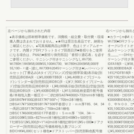
左ページから抽出された内容
右ページから抽出
●表示価格は部材標準価格です。消費税・組立費・取付費・現場
■カラー(.m‖M
搬入費は含まれておりません。●★印は受注生産品です。納期を
Wi730■DFlフ
こ確認ください。●写真掲載商品はR勝手、色はミディアムオー
オークLiライト
クです。内襲ドアDFlフラットタイプ田西日洋■沓招りをご使用
込みケーシング見込み
になる場合は、P64の■沓招り側売部品)「沓招り適応表」を必す
生_____――D
ご参照ください。ケニシング付きケニシングなしWi730、
ケーシング付さ薄壁
Wi780H:1845¥58,000¥55,100Wi730、Wi780Hi2045¥58,000半
IDFA18(R・L)¥58
55,100∼〃健∼)欽しWi730Hi2045ケーシング付き■レバーハンド
¥20,000BIDBA(R
ルセット(丁番込み)Aタイプ(ブロンズ)空錠(標準装備)表示錠(別
141□*IDFB18(R・
売部品)BIDBA(R・L)¥5,000BITBB(R・L)¥6,400Bタイプ(ゴール
¥25′100,□IDUA
ド)シリンダー錠(別売部品)BIDBC(R・L)¥フ,900Cタイプ(ゴール
000¥5′000□IDC
ド)空錠(別売部品)BIDBF(R・L)¥8,000表示錠(別売部品)空錠(別売
¥58,000□IDSF18
部品)BIDBG(R・L)¥9,400BIDBE(R・L)¥13,500名称姿図巾配号価
¥20′000¥5,000□I
格/本相包入数一般圧０一〇的□IBSA07¥40002=732mml本1梱包
¥58,000・□IDSF
□IBSB07¥4′000□IBSE17¥7′500″=￨′700m2本1梱包
¥20000BIDBA(R
□IBSA17¥7′500□IBSB17¥7′500平沓摺り２︲ｍｍ厚T85、04、34
０、中ＮＯＯ、□*IDF
￢馬匠□IBSF17¥75002=￨′700m2本1梱包
¥25,100□IDUA20
□IBSC17¥6000□IBSD17平沓摺り︲５ｍｍ厚「104、34-￢
¥5000□IDCA0720
□IBSG08¥3,500ι=827mml本1梱包□IBSH08¥3ャ500空圧
58,000□IDSF20(
11□IBSG12¥5,000夕=1′142mil本1梱包□IBSH12¥5ャ000■ドアク
¥20,000¥5′000□
ローザー(別売部品)色記号価格相包入数プロンズ
¥58,000□IDSF20
BIDCHK¥6,000￨セット梱包■ドアストッパー(別売部駒色配号価
L)¥5,000□IDCA0