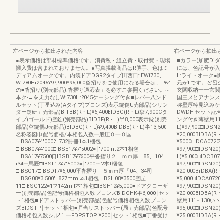
左ページから抽出された内容
右ページから抽出
●表示価格は部材標準価格です。消費税・組立費・取付費・現場
■カラー(加肥D
搬入費は含まれておりません。●写真掲載商品はR勝手、色はミ
には、色記号が入
ディアムオークです。内装ドアDGR2タイプ田西日::EWi730、
L:ライトオーク
W:780Hi2045¥97,900¥95,000沓招りをご使用になる場合は、P64
元がLです。ど呂
の■沓招り(別売部品).沓摺り適応表」を必すこ参照ください。∼
玄関収納一一玄関
本ク‐→をえ力なしW:730H:2045ケーシング付き■レバー八ンド
国三メとアナンス■D
ルセット(丁番込み)Aタイプ(プロンズ)表示錠傷U売部品)シリン
称壁厚枠見込みケー
ダー錠研」売部品)BITBB(R・L)¥6,400BIDBC(R・L)挙7,900Cタ
DWDHIセット
イプ(ゴールド)空錠(別売部品)BIDBF(R・L)半8,000表示錠(別売
ング付き薄壁用11
部品)空錠偶J売部品)BIDBG(R・L)¥9,400BIDBE(R・L)半13,500
L)¥97,900□IDSN
名称姿図巾配号価格/本相包入数一般圧０一０国
¥20,000BIDBA(R
□IBSA07¥4′0002=732冊冊1本1梱包
¥5000□IDCA0720
□IBSB07¥4′000□IBSE17¥7′5002=￨′700mt2本1相包
¥97,900□IDSN20
□IBSA17¥7500口IBSB17¥7500平沓摺り２︲ｍｍ厚「85、104、
L)¥5′000□IDCB
i34￢馬匠□IBSF17¥7′5002=￨′700m2本1梱包
¥97,900□IDSN20
□IBSC17□IBSD17¥6,000平沓摺り︲５ｍｍ厚「04、34司
¥20′000BrDBA(R
□IBSG08¥3′500″=827mml本1相包□IBSH08¥3500空匠
¥5,000□IDCA072
11□IBSG122=1フ142mll本1相包□IBSH12¥5,000■ドアクローザ
¥97,900□IDSN20
ー(別売部品)色記号価格相包入数ブロンズBIDCHK半6,000￨セッ
¥20′000BIDBA
ト1相包■ドアストッパー(別売部品)色配号価格相包入数プロン
壁用111∼130い
ズBIDSTP￨セット1梱包■戸当リストッパー(局」売部品)色配号
¥95,000□IDSN20
価格相包入数シル′｀一FDPSTOPl¥200￨セット1相包■丁番受け
¥25′000BIDBA(