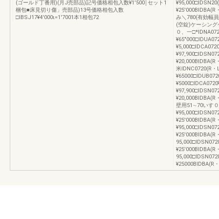
(ゴールド丁番用)(月J売部品)記号価格相包入数¥1′500￨セット1
¥95,000□IDSN20
梱包■床見切り傷」売部品)13号価格相包入数
¥25′000BIDB
□IBSJ17¥4′000ι=1′7001本1相包72
み＼780(有効幅
(空錠)ケーシング
０、一□*IDNA0720
¥65″000□IDUA07
¥5,000□IDCA072
¥97,900□IDSN07
¥20,000BIDBA(R
米IDNC0720(R・L
¥65000□IDUB072
¥5000□IDCA072
¥97,900□IDSN07
¥20,000BIDBA(
壁用51∼70いす０、
¥95,000□IDSN07
¥25′000BIDBA(R
¥95,000□IDSN07
¥25′000BIDBA(R
95,000□IDSN072
¥25′000BIDBA(
95,000□IDSN072
¥25000BIDBA(R・