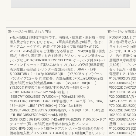
左ページから抽出された内容
右ページから抽出
●表示価格は部材標準価格です。消費税・組立費・取付費・現場
PB58‖P.60
搬入費は含まれておりません。●写真掲載商品はR勝手、色はミ
高ょ色=己号が入
ディアムオークです。内装ドアDH2タイプ田画日斉■W:730、
ライトオーク￨●
W:780H:2045沓摺りをご使用になる場合は、P.84の■沓招り側売
がLです。■DH2タ
部品)「沓招り適応表」を必す珍照ください。ケ→ノン努進ケニ
ノ」告生将単位m
シングなし¥102,900¥100,000W:730H:2045ケーシング付き■レパ
層層厚Ｈ呼称壁厚
ーブヽンドルセットlT番込み)Aタイプ(ブロンズ)空鑓(標準装備)
員606)￨｀＼＼ヽ
表示錠傷」売部品)シリンダー錠(別売部品)BIDBA(R・L)半
セット記号・価格
5,000BIT8BくR・L)¥6p400BIDBC(R・L)¥7,900Bタイプ(ゴール
薄壁用112∼125
ド)Cタイプ(ゴールド)空錠傷」売部品)BIDBF(R,L)¥8,000表示錠
¥102,900□IDSS2
(別売部品)空錠(別売部品)BIDBC(R・L)¥9,400BIDBE(R・L)
¥20′000BIDBA(R
¥13,500名称姿図巾配号価格/本相包入数一般匠０一０
¥5000□IDCA072
﹃□IBSA07¥4′0002=732mml本1相包口
102,900□IDSS20
IBSB07¥4′000□IBSE17¥7,500夕=￨,700mi2本1梱包
¥20′000BIDBA(
□IBSA17¥7,500□IBSB17¥7′500平沓摺り２︲ｍｍ厚「85、104、
142∼155□*IDSC
134￢馬匠―□IBSF17¥7′500ク=￨′700mi2本1梱包
¥70′000□IDUB20
□IBSC17¥6000□IBSD17¥6000平沓摺り︲５肺厚「04、134司望
¥5000□IDCA0720
「il□IBSG08¥3′5002=827mml木1梱包
102,900□IDSS20
□IBSH08□IBSG12¥5,0002=￨′42mll本1相包□IBSH12¥5,000■ドア
¥20,000BIDBA(
クローザー(局」売部品)色lE号価格粗包入数プロンズ
壁用11lAャ130
BIDCHK¥6′000￨セット1相包■ドアストツパー(別売部品)色配号
¥100,000□IDSS2
価格相包入数プロンズBIDSTP¥600￨セット1梱包■戸当リストッ
¥25′000BIDBA(