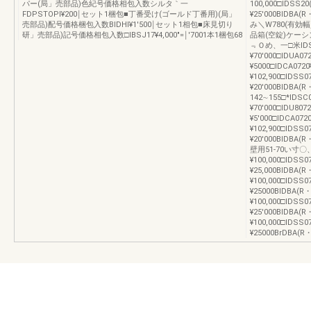
パー(局」売部品)色紀号価格相包入数シルタ｀一
100,000□IDSS20
FDPSTOPl¥200￨セット1梱包■丁番受け(ゴールド丁番用)(局」
¥25′000BID
売部品)配号価格梱包入数BIDHl¥1′500￨セット1相包■床見切り
み＼W780(有効
研」売部品)記号価格相包入数□IBSJ17¥4,000″=￨′7001本1梱包68
品箱(空錠)ケーシ
﹃Ｏめ、一□米IDSA0
¥70′000□IDUA07
¥5000□IDCA072
¥102,900□lDSS0
¥20′000BIDBA(R
142∼155□*IDSC0
¥70′000□IDU807
¥5′000□IDCA072
¥102,900□IDSS0
¥20′000BIDBA(
壁用51-70い寸〇、
¥100,000□IDSS0
¥25,000BIDBA(R
¥100,000□IDSS0
¥25000BIDBA(R・
¥100,000□IDSS0
¥25′000BIDBA(
¥100,000□IDSS0
¥25000BrDBA(R・