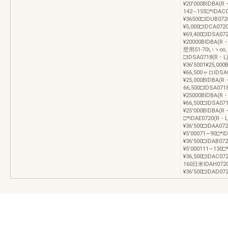
¥20′000BIDBA(
142∼155□*IDAC
¥36500□IDUB072
¥5,000□IDCA072
¥69,400□lDSA07
¥20000BIDBA(
壁用51-70いヽ∞、
□lDSA0718(R・L
¥36′5001¥25,00
¥66,500ャロIDSA
¥25,000BIDBA(R
66,500□lDSA071
¥25000BIDBA(R
¥66,500□IDSA07
¥25′000BIDB
□*IDAE0720(R・L
¥36′500□IDAA07
¥5′00071∼90□*I
¥36′500□IDAB07
¥5′000111∼130□
¥36,500□IDAC07
160日米IDAH0720
¥36′500□IDAD07