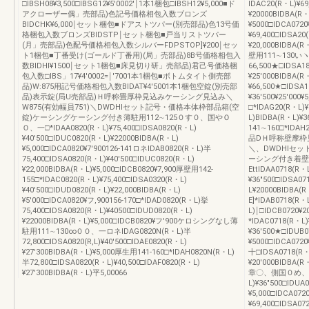
□IBSH08¥3,500□IBSG12¥5′0002′￨1本1梱包□IBSH12¥5,000■ド
IDAC20(R・L)¥69
アクローザー偶」売部品)色記号価格相包入数ブロンズ
¥20000BIDBA(R・
BIDCHK¥6,000￨セット梱包■ドアストツパー(別売部品)色13号価
¥5000□IDCA0720
格梱包入数ブロンズBIDSTP￨セット梱包■戸当リストツパー
¥69,400□IDSA20
(月」売部品)色配号価格相包入数シルバーFDPSTOP]¥200￨セッ
¥20,000BIDBA(
ト1梱包■丁番受け(ゴールド丁番用)(局」売部品)8B号価格相包入
壁用111∼130いヽ
数BIDHl¥1500￨セット1梱包■床見切り研」売部品)君己号価格梱
66,500★□IDSA1
包入数□IBS」17¥4′0002=￨′7001本1梱包■ボトムタイト側売部
¥25′000BIDBA(
品)W:875用記号価格相包入数BIDAT¥4′5001本1梱包空錠(別売部
¥66,500★□IDSA
品)表示錠(局U売部品)Ｈ呼称畳厚枠見込みケーシング見込み＼
¥36′500¥25′0
W875(有効幅員751)＼DWDHIセット記号・価格本体枠部品箱(空
□*IDAG20(R・L)
錠)ケーシングケーシング付き薄駐用112∼125０す０、国やＯ
L)BIDBA(R・L)¥
Ｏ、一□*IDAA0820(R・L)¥75,400□IDSA0820(R・L)
141∼160□*IDA
¥40′500□IDUC0820(R・L)¥22000BIDBA(R・L)
品DＨ呼称壁摩枠見
¥5,000□IDCA0820¥7′900126-141ロネIDAB0820(R・L)半
＼、DWDHIセ
75,400□IDSA0820(R・L)¥40′500□IDUC0820(R・L)
ーシング付き着壁
¥22,000BIDBA(R・L)¥5,000□IDCB0820¥7,900厚壁用142-
EttIDAA0718(R・
155□*IDAC0820(R・L)¥75,400□IDSA0320(R・L)
¥36″500□lDSA0
¥40′500□IDUD0820(R・L)¥22,000BIDBA(R・L)
L¥20000BIDBA(R
¥5′000□IDCA0820¥フ,900156-170□*IDAD0820(R・L)挙
E]*IDAB0718(R・
75,400□IDSA0820(R・L)¥40500□IDUD0820(R・L)
L)￨□IDCB0720¥
¥22000BIDBA(R・L)¥5,000□IDCB0820¥フ′900ケロシングなし薄
*IDAC0718(R・L)
駐用111∼130∞００、一ロネIDAG0820N(R・L)半
¥36′500★□IDUB
72,800□IDSA0820(R,L)¥40′500□IDAE0820(R・L)
¥5000□IDCA0720
¥27′300BIDBA(R・L)¥5,000厚生用141-160□*IDAH0820N(R・L)
十□IDSA0718(R・
半72,800□IDSA0820(R・L)¥40,500□IDAF0820(R・L)
¥20′000BIDBA(
¥27′300BIDBA(R・L)平5,00066
章〇、側国０め、一□*I
L)¥36″500□IDUA
¥5,000□IDCA072
¥69,400□IDSA07