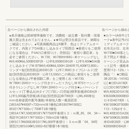
左ページから抽出された内容
右ページから抽出
●表示価格は部材標準価格です。消費税・組立費・取付費・現場
■カラー(A何中ど
搬入賛は含まれておりません。●★印は受注生産品です。納期を
ーク●表中記号の
こ確認ください。●写真掲載商品はR勝手、色はミディアムオー
ミディアムオーク
クです。内装ドアDAl落とし込みタイプ田西日::■沓招りをご使用
右吊元が日、左吊
になる場合は、P.64の口沓招りけ」売部品)「沓招り適応表」を
Wi730■DAl
必すご参照ください。W:730、Wi780HH845∼本ケーシングなし
旦了問止Ｆ博様﹃
¥69,400¥66,500BIDBF(R・L)半8,000BIDBG(R・L)半9,400■DAl落
ケーシング見込み＼＼
とし込みタイプW:875¥69,400¥66,500H:2040半75,400¥72,800シ
ット記号・価格本
リンダー錠(別売部品)BIDBC(R・L)半7,900Cタイプ(J―ルド)空
壁用112∼125いヽ
錠(別売部品)BIDBE(R・L)辛13,500のこの商品に沓招りをこ使用
隅品『〕★□鞘品『
になる場合はJ平沓招馴二厚」をご便用く出ヽWi730、
38:20126∼141Ⅲ□
W:780H:2045ケーシング付きケ=→だ々力なしW:875ケーシング
L)￨★□IDUA18(R・
付きケLシングなしW:730H:2045ケーシング付き■レバーハンド
L)￨□IDC80720¥
ルセット(丁番込み)Aタイプ(ブ回ンズ)空錠(標準装備)BIDBA(R・
¥69,400□lDSA1
L)半5,000姦丹辞猟)表示錠(別売部品)BITBB(R・L)¥6,400単位
¥36500¥20000BI
mm名称姿図巾配号価格/本相包入数一般昌匠匡
ロネIDAD18(R・L)
□IBSA07¥4000″=732mml本1梱包□IBSB07¥4′000口
¥36′500¥20″000
IBSE17¥7′500ι=￨′700RT2本1梱包
112∼125ゆす０、
□IBSA17¥7,500□IBSB17¥77500平沓摺り２︲ｍ厚_85、04、34￢
¥69,400□IDSA20
馬匠中□IBSF17¥7′5002=￨700ml2本1梱包
¥36″500¥20,000
□IBSC17¥6000□IBSD17¥6,000平沓摺り︲５ｍｍ厚「04、34司
米IDAB20(R・L)¥6
望匡[1□IBSG08¥3,5002=827冊冊1本1相包
¥20000BIDBA(R