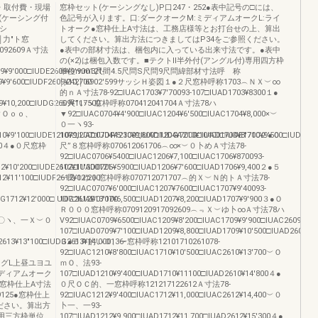
・取付費・現場
窓枠セット(ケーシングなし)P口247・252●表中記号の□には、
(ケーシング付
色記号が入ります。口:ダークオークM:ミディアムオークL:ライ
ッシ
トオーク●窓枠仕上A寸法は、工務店様等とお打台せの上、算出
___￨￨力″ト窓
してください。算出方法につきましてはP34をご参照ください。
92609Ａ寸法
●表中の部材寸法は、梱包内に入っている出来寸法です。●表中
の(×2)は梱包入数です。■テクトII半外付(アングル付)専用四方枠
9¥9′000□IUDE2609¥9′900121-
単位mm3尺間4.5尺問S尺問9尺問緯部材寸法呼 称
¥9′600□IUDF2609¥10,700
￨,242￨′6902′599サッシＨ姿図１●２尺窓枠呼称1703︵ＮＸ︶∞
的ｎＡ寸法78-92□IUAC1703¥7′70093-107□IUAD1703¥8300１●
9¥10,200□IUDG2609¥117500
５尺”いヽ窓枠呼称070412041704Ａ寸法78ハ
Ｘ︶Ｏｏｏ、
▼92□IUAC0704¥4′900□IUAC1204¥6′500□IUAC1704¥8,000×︶
０一ヽ93-
0¥9′100□IUDE1210¥9,200□IUDF1210¥9,800□IUDG1210¥10400□lUDE1710¥9′500□lUDF171
107□IUAD0704¥5′300□IUAD1204¥7000□IUAD1704¥8′700２●０
2,200４●０尺窓枠
尺”８窓枠呼称070612061706︵∞×︶０卜めＡ寸法78-
92□IUAC0706¥5400□IUAC1206¥7,100□IUAC1706¥870093-
2¥10′200□IUDE2612¥11′300121-
107□IUAD0706¥5900□IUAD1206¥7′600□IUAD1706¥9,400２●５
12¥11′100□IUDF2612¥12′200
一民０ゆト窓枠呼称070712071707︵的Ｘ︶Ｎ的トＡ寸法78-
92□IUAC0707¥6′000□IUAC1207¥7600□IUAC1707¥9′40093-
G1712¥12′000□IUDG2612¥13′100
107□IUAD0707¥6,500□IUAD1207¥8,200□IUAD1707¥9′900３●Ｏ
Ｒ０００窓枠呼称0709120917092609︵﹃Ｘ︶ゆ卜∞Ａ寸法78ハ
0Ｘ︶〇〇ヽ、一Ｘ︶０
V92□IUAC0709¥6500□IUAC1209¥8′200□IUAC1709¥9′900□IUAC2609¥13′2
107□IUAD0709¥7′100□IUAD1209¥8,800□IUAD1709¥10′500□IUAD2609¥1
613¥13″100□IUDG2613¥14′000136-
３●５Ｒ的い０、一窓枠呼称12101710261078-
フ
92□IUAC1210¥8′800□IUAC1710¥10′500□IUAC2610¥13′700︶Ｏ
)ケーシングL上昼ユヨユ
ｍＯ、法93-
ミディアムオーク
107□IUAD1210¥9′400□IUAD1710¥11100□IUAD2610¥14′800４●
m窓枠仕上A寸法
０尺ＯＣ的、一窓枠呼称121217122612Ａ寸法78-
9125●窓枠仕上
92□IUAC1212¥9′400□IUAC1712¥11,000□IUAC2612¥14,400︶０
ださい。算出方
卜一、一93-
用三方枠単位
107□IUAD1212¥9,900□IUAD1712¥11,700□IUAD2612¥15′300４●