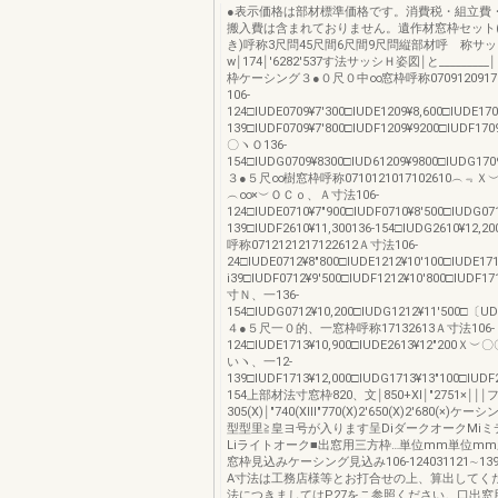
●表示価格は部材標準価格です。消費税・組立費
搬入費は含まれておりません。遺作材窓枠セット
き)呼称3尺問45尺間6尺間9尺問縦部材呼 称サ
w￨174￨′6282′537す法サッシＨ姿図￨と______
枠ケーシング３●０尺０中∞窓枠呼称07091209170
106-
124□IUDE0709¥7′300□IUDE1209¥8,600□IUDE170
139□IUDF0709¥7′800□IUDF1209¥9200□IUDF1709
〇ヽＯ136-
154□IUDG0709¥8300□IUD61209¥9800□IUDG170
３●５尺∞樹窓枠呼称0710121017102610︵﹃
︵∞×︶ＯＣｏ、Ａ寸法106-
124□IUDE0710¥7″900□IUDF0710¥8′500□IUDG071
139□IUDF2610¥11,300136-154□IUDG2610¥1
呼称0712121217122612Ａ寸法106-
24□IUDE0712¥8″800□IUDE1212¥10′100□lUDE171
i39□IUDF0712¥9′500□IUDF1212¥10′800□IUDF17
寸Ｎ、一136-
154□IUDG0712¥10,200□IUDG1212¥11′500□〔UD
４●５尺一０的、一窓枠呼称17132613Ａ寸法106-
124□IUDE1713¥10,900□IUDE2613¥12″20
いヽ、一12-
139□IUDF1713¥12,000□lUDG1713¥13″100□IUDF2
154上部材法寸窓枠820、文￨850+XI￨″2751×￨￨￨
305(X)￨″740(XIII″770(X)2′650(X)2′680(×
型型里≧皇ヨ号が入ります呈DiダークオークMi
Liライトオーク■出窓用三方枠…単位mm単位m
窓枠見込みケーシング見込み106-124031121∼13
A寸法は工務店様等とお打合せの上、算出してく
法につきましてはP27をこ参照ください。口出窓