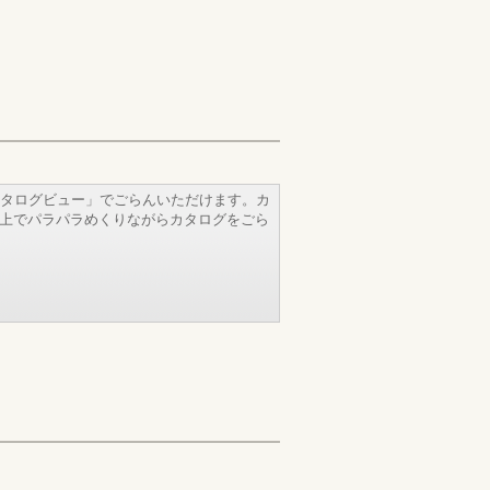
タログビュー」でごらんいただけます。カ
b上でパラパラめくりながらカタログをごら