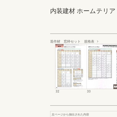
内装建材 ホームテリア 32-
造作材 窓枠セット 規格表
32
33
左ページから抽出された内容