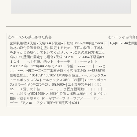
左ページから抽出された内容
右ページから抽出
玄関収納I型■天袋●天袋06■下駄箱●下駄箱OSS=/30単位mm■下
P,4‖PB204■
地材の取付位置天袋を壁に固定するために下図の位置に下地材
をあらかじめ取付けておいてください。■L金具の取付方法⑥天
袋の中で壁面に固定する場合●天袋09L294二129445●下駄箱09
１１４ ﹁︱劣嚇。的ヤト︲十一一中︲︱︲十一ｏＮ卜
29411:-29年→129年■■29年モ2941￨―準醒二i====二二十二==と
ここi===こ=El二==二=二丁番座金取イ寸穴加工240-上=55355`可
動棚金加工」105105!110510511木脚取付位置Eトールボックス●
トールボックス03●トールボックスOBC―C'断面￨●トールボック
ス(ミラー付き)牛270牛27い響iJ600■￨エ全加座穴番付︱〇〇
∞、一︲鷺。の卜彗 ﹁，。。ま固定棚可動lll︱︱︱︱十一
一。ぃ晶片‐ぎi501298ヒ木脚取付位置←ポ理ユ罵内、や０ドやい
投回︶崩引Ｇ螺ＫＣ↓姉一がす︼一フ′％一フア／一一 ア／一
一″一 ′ア／〓 ′アタ」面琴=〒画毛匹寸6011