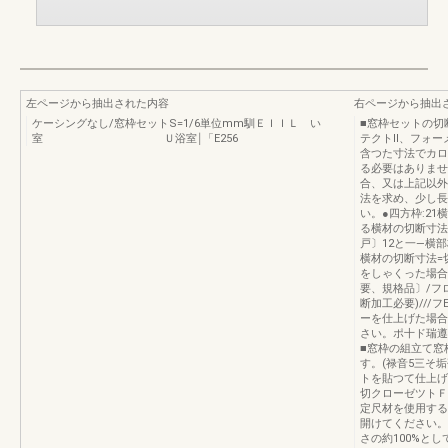
左ページから抽出された内容
右ページから抽出
ケーシングなし/窓枠セットS=1/6単位mm馴ＥＩＩＬ い
■窓枠セットの切
室 Ｕ浴室￨「E256
テクトII、フォー
含つた寸法でカロ
る必要はありませ
合、又は上記以外
法を求め、少し長
い。●四方枠:21
る横材の切断寸法=
戸〕12と一―横部
横材の切断寸法=切
をしゃくった場合
要、規格品〕/フ
断加工必要)///
ーを仕上げた場合
さい。ポ十ド瑞遵
■窓枠の組立て窓
す。(禄音5三そ垢
トを貼つて仕上げ
切クローゼツトＦ
定尺材を使用する
開けてください。
さの約100%とし