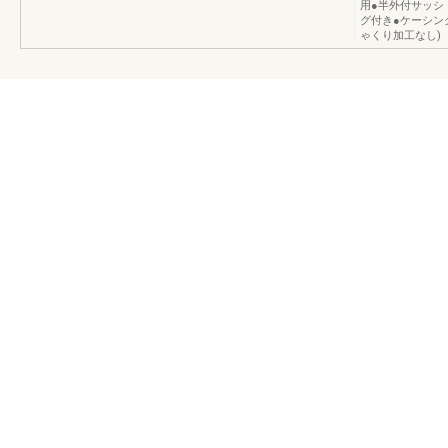
用●半外付サッシ
グ付き●ケーシン
ゃくり加工なし)