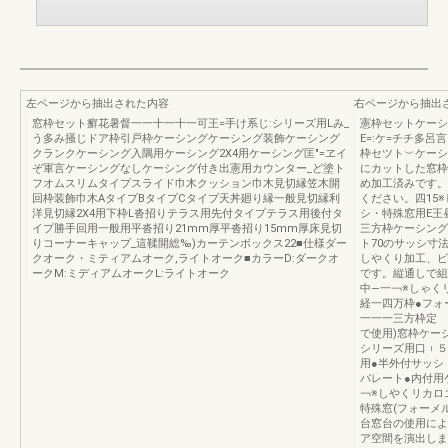
左ページから抽出された内容
右ページから抽出
窓枠セット癬花暑督一一十一十一可王=手け系じ:シリーズ用Lみ_
憲枠セットケーシン
う多み掻じドア枠引戸枠ケーシングケーシング装飾ケーシング
E=:ケ=チチ多
クランクケーシング入隅用ケーシング2X4用ケーシング匡″=ヱイ
枠セツト︶ケーシ
ぞ軍言ケーシングなしケーシング付き出憲用カウンター_ど塗ト
にカットした窓枠
フオムスリムタイプスライド巾木クッション巾木見切縁笠木開
め加工済みです。
回枠装飾巾木AタイプBタイプCタイプ天丼廻り縁一般見切縁利
ください。四15
洋見切縁2X4用下枠L沓招りテラス用先付タイプテラス用後付タ
シ・特殊窓用E王
イプ勝手回用一般用平沓招り21mm厚平沓招り15mm厚床見切
三方枠ケーシング
りコーナーキャップ_這鞣開総‰)カーテンボックス22■仕様ダー
ト70のサッシ寸
クオーク・ミティアムオーク,ライトオーク■カラーD:ダークオ
しやくり加工、ビ
ークM:ミディアムオークL:ライトオーク
です。縦通しで組
中―一￢※しゃく
経一四万枠●フォ
一一一三方枠定 
で使用)窓枠ケー
シリーズ用口︲５●
用●半外付サッシ
パレート●内付用
￢※しやくリカロ
特殊窓(フォーメル
台窓台の使用によ
ア空間を演出しま