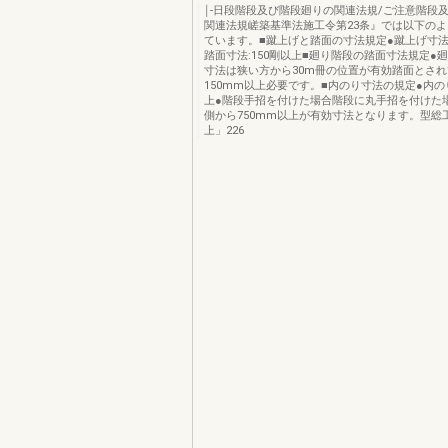
￨‐日段階段及び階段廻りの関連法規/ご注意階段
関連法規嵯築基準法施工令第23条』では以下の
ています。■蹴上げと踏面の寸法規定●蹴上げ寸法:
踏面寸法:150剛以上■廻り階段の踏面寸法規定●
寸法は狭い方から30m冊の位置が有効踏面とさ
150mm以上必要です。■内のり寸法の規定●内のり
上●階段手招を付けた場合階段に丸手招を付けた
側から750mm以上が有効寸法となります。型総工
上」226