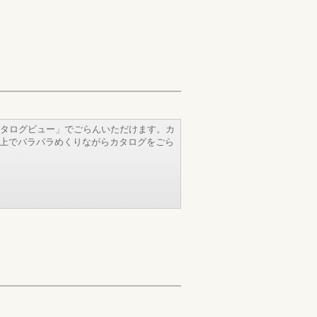
タログビュー」でごらんいただけます。カ
b上でパラパラめくりながらカタログをごら