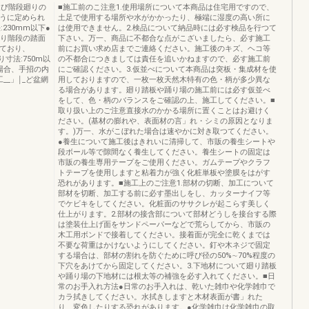
及び階段廻りの
■施工前のこ注意1.使用場所について本商品は住宅用ですので、
ように定められ
土足で使用する場所や水がかかったり、極端に湿度の高い所に
230mm以下●
は使用できません。2.検品について納品時には必す検品を行つて
廻り階段の踏面
下さい。万一、商品に不都合な点がこざいましたら、必す施工
れており、
前にお買い求め店までご連絡ください。施工後のキズ、ヘコ等
寸法:750m以
の不都合につきましては責任を追いかねますので、必す施工前
場合、手招の内
にご確認ください。3.仮並べについて本商品は突板・集成材を使
__」￨_ど盆網
用しておりますので、一枚一枚天然木特有の色・柄が多少異な
る場合があります。廻り踏板や踊り場の施工前には必す仮並べ
をして、色・柄のバランスをご確認の上、施工してください。■
取り扱い上のご注意直接水のかかる場所に置くことはお避けく
ださい。(基材の膨れや、表面材の言」れ・シミの原因となりま
す。)万一、水がこぼれた場合は速やかに対き取つてください。
●養生について施工後はきれいに清掃して、市販の養生シートや
段ボール等で隙間なく養生してください。養生シートの固定は
市販の養生専用テープをご使用ください。ガムテープやクラフ
トテープを使用しますと粘着力が強く化粧単板や塗膜をはがす
恐れがあります。■施工上のご注意1.部材の切断、加工について
部材を切断、加工する前に必す墨出しをし、カッターナイフ等
でケビキをしてください。化粧面のササクレが起こらす美しく
仕上がります。2.部材の接含部について部材どうしを接台する際
は塗装仕上げ面をサンドペーパーなどで荒らしてから、市販の
木工用ボンドで接着してください。接着面が完全に乾くまでは
不要な荷重はかけないようにしてください。釘や木ネジで固定
する場合は、部材の割れを防ぐために呼び径の50%∼70%程度の
下穴をあけてから固定してください。3.下地材について廻り踏板
や踊り場の下地材には根太等の補強を必す入れてください。■日
常のお手入れ方法●日常のお手入れは、乾いた雑巾や化学雑巾で
カラ拭きしてください。水拭きしますと木材表面が書」れた
り、変色したりする恐れがあります。●化学雑巾は化学雑巾の取