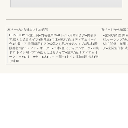
左ページから抽出された内容
右ページから抽出
HOMETER10R施工例●内装引戸!WAlトイレ用片引き戸●内装ド
●玄関収納I型:間
ア:落とし込みタイプ●廻り縁●巾木●笠木/色:ミディアムオーク
材:ケーシング/色
色●内装ドア:洗面所用ドアDA2落とし込み換気タイプ●床材●階
材:玄関枢、玄関巾
段部材/色:ミディアムオーク―●巾木/色iミディアムオーク●内装
ク●玄関造作材:式
ドアiトイレ用ドアTAi落とし込みタイプ●笠木/色:ミディアムオ
ーク︱＝■ロ！ ■十 ●縁●巾―￨―鞘―●トイレ収納●廻り縁●廻
り縁18