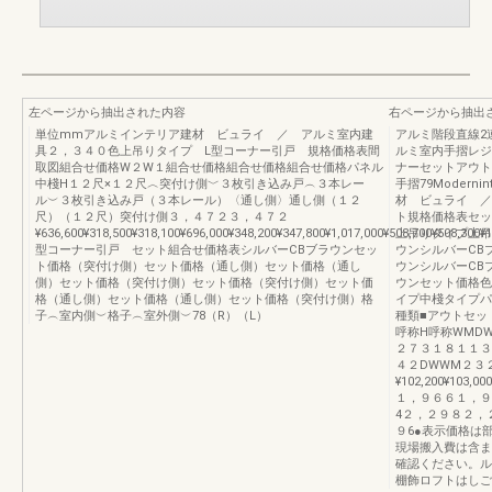
左ページから抽出された内容
右ページから抽出
単位mmアルミインテリア建材 ビュライ ／ アルミ室内建
アルミ階段直線2
具２，３４０色上吊りタイプ L型コーナー引戸 規格価格表間
ルミ室内手摺レジェ
取図組合せ価格W２W１組合せ価格組合せ価格組合せ価格パネル
ナーセットアウト
中棧H１２尺×１２尺︿突付け側﹀３枚引き込み戸︵３本レー
手摺79Moderni
ル︶３枚引き込み戸（３本レール）〈通し側〉通し側（１２
材 ビュライ ／
尺）（１２尺）突付け側３，４７２３，４７２
ト規格価格表セッ
¥636,600¥318,500¥318,100¥696,000¥348,200¥347,800¥1,017,000¥508,700¥508,300¥1
上吊りタイプ上吊
型コーナー引戸 セット組合せ価格表シルバーCBブラウンセッ
ウンシルバーCB
ト価格（突付け側）セット価格（通し側）セット価格（通し
ウンシルバーCB
側）セット価格（突付け側）セット価格（突付け側）セット価
ウンセット価格色
格（通し側）セット価格（通し側）セット価格（突付け側）格
イプ中棧タイプパ
子︵室内側︶格子︵室外側︶78（R）（L）
種類■アウトセット
呼称H呼称WMD
２７３１８１１３
４２DWWM２３
¥102,200¥103,000
１，９６６１，９
4２，２９８２，
９6●表示価格は
現場搬入費は含ま
確認ください。ル
棚飾ロフトはしご