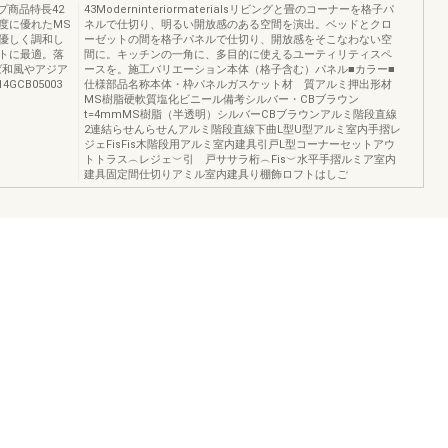
プ商品特長42
43Moderninteriormaterialsリビングと畳のコーナーを格子パ
度に優れたMS
ネルで仕切り、明るい開放感のある空間を演出。ベッドとクロ
優しく調和し
ーゼットの間を格子パネルで仕切り、開放感をそこなわない空
トに最適。落
間に。キッチンの一角に、多目的に使えるユーティリティスペ
ば和風やアジア
ースを。施工バリエーション本体（格子含む）パネル■カラー■
CB05003
仕様部品名称本体・枠パネルガスケット材 質アルミ押出形材
MS樹脂硬軟質塩化ビニール備考シルバー・CBブラウン
t=4mmMS樹脂（半透明）シルバーCBブラウンアルミ階段直線
2連結らせんらせんアルミ階段直線下曲L型U型アルミ室内手摺レ
ジェFisFis木階段用アルミ室内建具引戸L型コーナーセットアウ
トトラス︵レジェ︶引 戸ササラ桁︵Fis︶水平手摺ルミア室内
建具固定間仕切りアミル室内建具り棚飾ロフトはしご