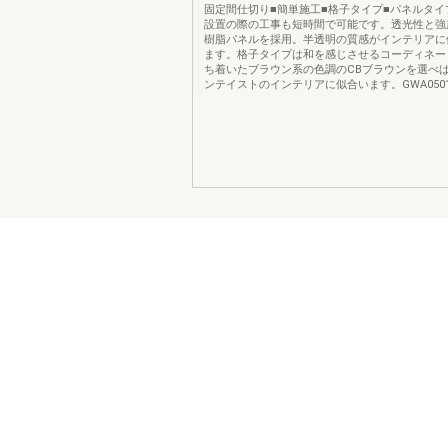
固定間仕切り■簡単施工■格子タイプ■パネルタイ
設置の際の工事も短時間で可能です。透光性と強
樹脂パネルを採用。半透明の質感がインテリアに
ます。格子タイプは和を感じさせるコーディネー
ち着いたブラウン系の色調のCBブラウンを選べ
ンテイストのインテリアに似合います。GWA05014G