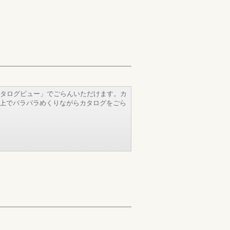
タログビュー」でごらんいただけます。カ
b上でパラパラめくりながらカタログをごら