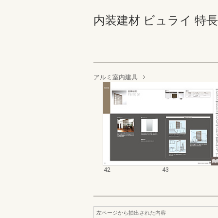
内装建材 ビュライ 特長版 4
アルミ室内建具
42
43
左ページから抽出された内容