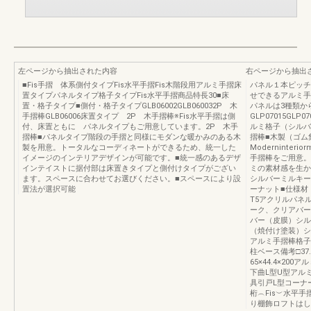
左ページから抽出された内容
右ページから抽出
■Fis手摺 体系側付タイプFis水平手摺Fis木階段用アルミ手摺床
パネル１本ピッチ
置タイプパネルタイプ格子タイプFis水平手摺商品特長30■床
せできるアルミ手
置・格子タイプ■側付・格子タイプGLB06002GLB060032P 木
パネルは3種類か
手摺棒GLB06006床置タイプ 2P 木手摺棒※Fis水平手摺は側
GLP07015GL
付、床置ともに パネルタイプもご用意しています。2P 木手
ルミ格子（シルバ
摺棒■パネルタイプ階段の手摺と同様にモダンな暖かみのある木
摺棒■木製（ゴム
製を用意。トータルなコーディネートができるため、統一した
Moderninter
イメージのインテリアデザインが可能です。■統一感のあるデザ
手摺棒をご用意。
インテイストに据付部は床置きタイプと側付けタイプがござい
ミの素材感を生かし
ます。スペースに合わせてお選びください。■スペースにより設
シルバーミルキー
置法が選択可能
ーナット■仕様材 質A
T5アクリルパネ
ーク、クリアバー
バー（皮膜）シル
（焼付け塗装）シ
アルミ手摺棒格子
柱ベース備考□37.
65×44.4×2
下曲L型U型アルミ
具引戸L型コーナ
桁︵Fis︶水平
り棚飾ロフトはし