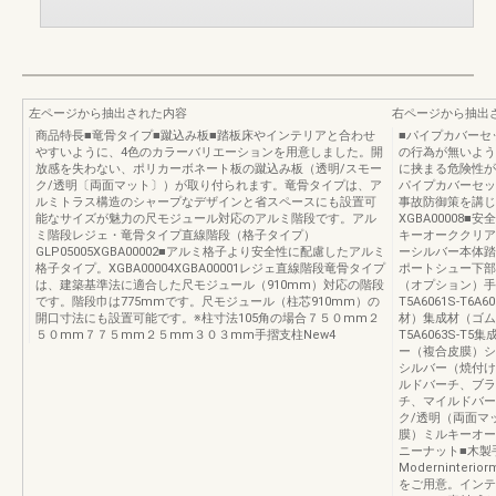
左ページから抽出された内容
右ページから抽出
商品特長■竜骨タイプ■蹴込み板■踏板床やインテリアと合わせ
■パイプカバーセ
やすいように、4色のカラーバリエーションを用意しました。開
の行為が無いよう
放感を失わない、ポリカーボネート板の蹴込み板（透明/スモー
に挟まる危険性が
ク/透明〔両面マット〕）が取り付られます。竜骨タイプは、ア
パイプカバーセッ
ルミトラス構造のシャープなデザインと省スペースにも設置可
事故防御策を講じ
能なサイズが魅力の尺モジュール対応のアルミ階段です。アル
XGBA00008■安
ミ階段レジェ・竜骨タイプ直線階段（格子タイプ）
キーオーククリア
GLP05005XGBA00002■アルミ格子より安全性に配慮したアルミ
ーシルバー本体踏
格子タイプ。XGBA00004XGBA00001レジェ直線階段竜骨タイプ
ポートシュー下部
は、建築基準法に適合した尺モジュール（910mm）対応の階段
（オプション）手
です。階段巾は775mmです。尺モジュール（柱芯910mm）の
T5A6061S-T6A
開口寸法にも設置可能です。※柱寸法105角の場合７５０mm２
材）集成材（ゴム材
５０mm７７５mm２５mm３０３mm手摺支柱New4
T5A6063S-
ー（複合皮膜）シ
シルバー（焼付け
ルドバーチ、ブラ
チ、マイルドバー
ク/透明（両面マ
膜）ミルキーオー
ニーナット■木製
Moderninter
をご用意。インテ