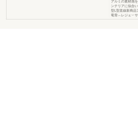
アルミの素材感を
ンテリアに似合います
型L型直線新商品ア
竜骨︵レジェ︶サ