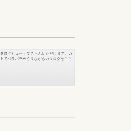
タログビュー」でごらんいただけます。カ
b上でパラパラめくりながらカタログをごら