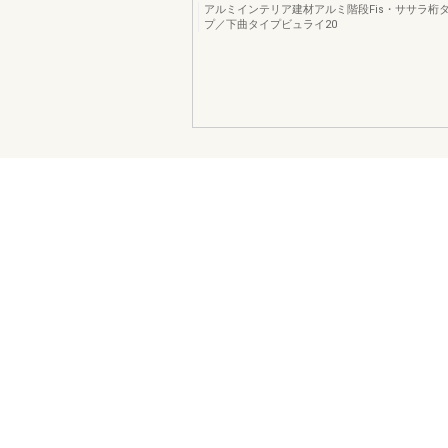
アルミインテリア建材アルミ階段Fis・ササラ桁
プ／下曲タイプビュライ20