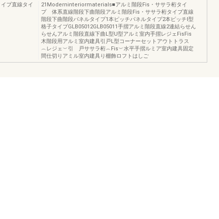
タイプ直線タイ
21Moderninteriormaterials■アルミ階段Fis・ササラ桁タイ
プ 体系直線階段下曲階段アルミ階段Fis・ササラ桁タイプ直線
階段下曲階段パネルタイプ1本ピッチパネルタイプ2本ピッチI型
格子タイプGLB05012GLB05011手摺アルミ階段直線2連結らせん
らせんアルミ階段直線下曲L型U型アルミ室内手摺レジェFisFis
木階段用アルミ室内建具引戸L型コーナーセットアウトトラス
︵レジェ︶引 戸ササラ桁︵Fis︶水平手摺ルミア室内建具固定
間仕切りアミル室内建具り棚飾ロフトはしご