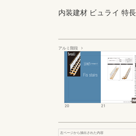
内装建材 ビュライ 特長版 2
アルミ階段
20
21
左ページから抽出された内容