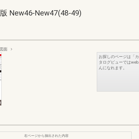
ew46-New47(48-49)
 図面
お探しのページは「カ
タログビューではwe
んになれます。
右ページから抽出された内容