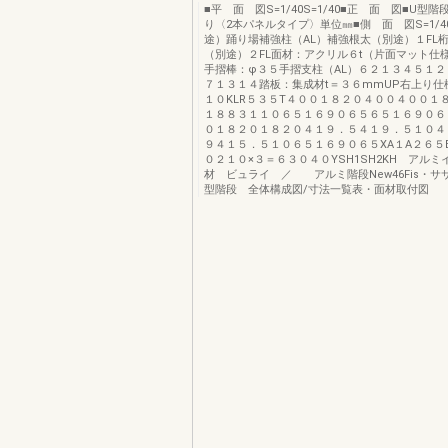
■平 面 図S=1/40S=1/40■正 面 図■U型
り〈2本パネルタイプ〉単位㎜■側 面 図S=1/
途）踊り場補強柱（AL）補強根太（別途）１FL桁
（別途）２FL面材：アクリル６t（片面マット仕
手摺棒：φ３５手摺支柱（AL）６２１３４５１
７１３１４踏板：集成材t＝３６mmUP右上り仕様
１０KLR５３５T４００１８２０４００４００１
１８８３１１０６５１６９０６５６５１６９０６
０１８２０１８２０４１９．５４１９．５１０４
９４１５．５１０６５１６９０６５XA１A２６５
０２１０×３＝６３０４０YSH1SH2KH アル
材 ビュライ ／ アルミ階段New46Fis・サ
型階段 全体構成図/寸法一覧表・面材取付図