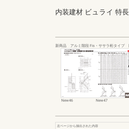
内装建材 ビュライ 特長版 N
新商品 アルミ階段 Fis・ササラ桁タイプ
New46
New47
左ページから抽出された内容