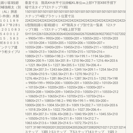
階段踊り場3段廻
垂直寸法 階高KH水平寸法掛幅KL単位㎜上部Y下部XBE手摺下
40補強根太（別
端寸法タイプ12ステップ13段
（AL）胴差
150150150150150150150150150150150150150150150150150150150150
様−外側）木製
ステップ14段ブラケット位置寸法
２１０１１８９
22422422422422422422422422422422422422422422422422422422422
４７°B２B１
U型階段踊り場3段廻り 47°階高タイプ別寸法一覧表 12ステ
８２０１０８３
ップ13段 ∼13ステップ14段上部下部
５４００１２
SH1SH2261026202630264026502660267026802690270027102720273027
１５．５８３
＝9905×199＝9955×200＝10005×201＝10055×202＝10105×203
BE８００３５
＝10155×204＝10205×205＝10255×206＝10305×207＝
ミインテリア建
10355×208＝10405×209＝10455×210＝10505×211＝10555×212
サラ桁タイプU
＝10605×213＝10655×214＝10705×215＝10755×216＝
10805×217＝10856×198.2＝1189.16×199.1＝1194.56×200＝
12006×200.9＝1205.56×201.8＝1210.96×202.7＝1216.46×203.6
＝1221.86×204.5＝1227.36×205.5＝1232.76×206.4＝
1238.26×207.3＝1243.66×208.2＝1249.16×209.1＝1254.56×210
＝12606×210.9＝1265.56×211.8＝1270.96×212.7＝
1276.46×213.6＝1281.86×214.5＝1287.36×215.5＝1292.75×198
＝9905×199＝9955×200＝10005×201＝10055×202＝10105×203
＝10155×204＝10205×205＝10255×206＝10305×207＝
10355×208＝10405×209＝10455×210＝10505×211＝10555×212
＝10605×213＝10655×214＝10705×215＝10755×216＝
10805×217＝10855×198.2＝990.95×199.1＝995.55×200＝
10005×200.9＝1004.55×201.8＝1009.15×202.7＝1013.65×203.6
＝1018.25×204.5＝1022.75×205.5＝1027.35×206.4＝
1031.85×207.3＝1036.45×208.2＝1040.95×209.1＝1045.55×210
＝10505×210.9＝1054.55×211.8＝1059.15×212.7＝
1063.65×213.6＝1068.25×214.5＝1072.75×215.5＝
1077.3198199200201202203204205206207208209210211212213214215216217
ステップ 13段上5ステップ 下5ステップ14ステップ 15段上