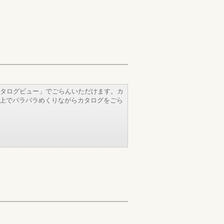
タログビュー」でごらんいただけます。カ
b上でパラパラめくりながらカタログをごら