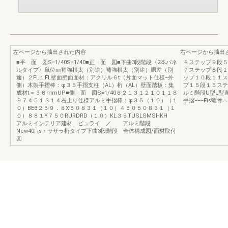
左ページから抽出された内容
右ページから抽出
■平 面 図S=1/40S=1/40■正 面 図■下曲3段階段〈2本パネ
８ステップ９段５
ルタイプ〉単位㎜補強根太（別途）補強根太（別途）胴差（別
７ステップ８段１
途）２FL１FL壁面壁面面材：アクリル６t（片面マット仕様−外
ップ１０段１１ス
側）木製手摺棒：φ３５手摺支柱（AL）桁（AL）壁面踏板：集
プ１５段１５ステ
成材t＝３６mmUP■側 面 図S=1/40６２１３１２１０１１８
ルミ階段U型L型
９７４５１３１４右上り仕様アルミ手摺棒：φ３５（１０）（１
手摺−−−Fis竜
０）BEθ２５９．８X５０８３１（１０）４５０５０８３１（１
０）８８１Y７５０RURDRD（１０）KL３５TUSLSMSHKH
アルミインテリア建材 ビュライ ／ アルミ階段
New40Fis・ササラ桁タイプ下曲3段階段 全体構成図/面材取付
図