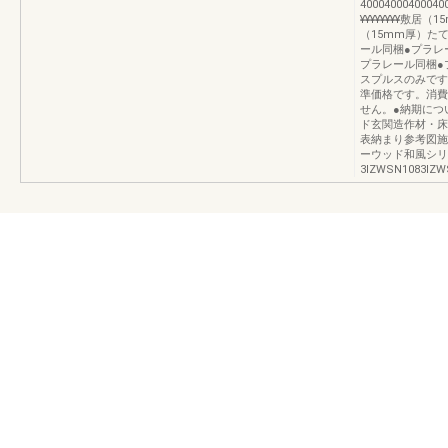
400040004000400
¥¥¥¥¥¥¥¥敷
（15mm厚）た
ール同梱●プラレ
プラレール同梱●
スプルスのみです
準価格です。消費
せん。●納期につ
ド玄関造作材・床
表納まり参考図施
ーウッド和風シリ
3IZWSN1083IZW