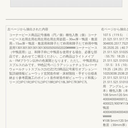
左ページから抽出された内容
右ページから抽出
コーナーピース商品記号価格（円／個）梱包入数（個）コーナ
107.5（119.5）〈
ーピース右用左用右用左用右用左用姿図︵30㎜厚︶鴨居・敷居
21.521.511.517
用︵15㎜厚︶鴨居・敷居用和障子たて枠用和障子たて枠用中鴨
304835.2517.75
居用130130130130130130505050502020¥¥¥¥¥¥コーナーピース
35.2535.25（40
（中鴨居用）は、和障子枠に中鴨居を使用する場合、必要な部
21.511.521.510
品です。あわせてご発注ください。この商品はライトメイプ
〈55.75〉18.25（
ル・FMブラウン以外の色展開となります。ただし、中鴨居用は
21.511.521.510
スプルスのみです。99色記号バニラアッシュナチュラルバーチ
〈51.5〉3.5（10
ウォールナットスプルス□U□Z□7□3商品記号索引オプション一
19.25（24.25）21
覧詳細情報ビューウッド玄関造作材・床材階段・手すり仕様表
10253038.2538.
納まり参考図施工のポイント造作材造作材ビューウッド和風シ
21.511.521.511
リーズ□IPC1R□IPC1L□IPC18R□IPC18L3IPC7R3IPC7L
21.511.521.5
用 アングルしゃ
本）梱包入数（本
108.5mm120
40004000400012
400023,9001
鴨居
400040004000400
¥¥¥¥¥¥
¥108.5mm120.
敷居（30mm厚