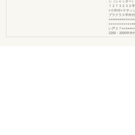
シ（シャッター）
７２７３２３２半
○０外付○０サッ
プラクラス半外付
○××××××××○×
○○○○○○○○○○○
い戸２７×○×××
2200・2000