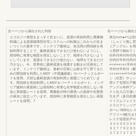
左ページから抽出された内容
右ページから抽出
エコロジー発想をまっすぐ住まいに。資源の有効利用と廃棄物
単位mm●※1は
削減による資源循環型住宅システムへの転換はこれからの住ま
（しゃくり無し窓
いづくりの基本です。インテリア建材は、未活用の間伐材を有
ミアングル）を用
効利用することで、森林資源をできるだけ使わないようにし、
り窓枠で納めてく
焼却時に有害な物質を排出しないことで、地球を汚さないよう
付外付外付外付内
にしています。資源をできるだけ使わない。地球をできるだけ
付内付半外付内付半外
汚さない。今、世界的に森林資源を保護する動きが活発化して
×○××××○×○
います。インテリア建材は、基材や芯材に山林を守り育てるた
半外付半外付（断
めの間伐材を利用したMDF（中質繊維板）やパーティクルボー
○○○××○××※1×
ドを使用。大切な森林資源の有効利用と保護につとめていま
シ（出窓）サッシ
す。間伐材を有効利用したMDF＆パーティクルボード。インテ
用ドア玄関引戸勝
リア建材の表面材には焼却時に有害な化学物質を排出しない非
アングル有枠アン
塩ビ系樹脂シートを採用。廃棄処分時の環境への負荷や生態系
クト出入口引違い
の保全に役立っています。焼却時に有害物質を排出しない表面
引き戸（多目的通
シートを採用。7
イイズムフェイス
クラスアリッツア
ポーレ1800セレ
アフリー3枚引き
レステ浴室折戸Ｈ
３００４００００
９２７７９２９５
２７２７２７２７