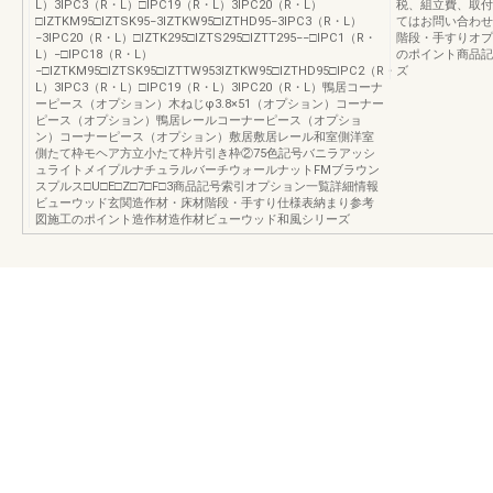
L）3IPC3（R・L）□IPC19（R・L）3IPC20（R・L）
税、組立費、取付
□IZTKM95□IZTSK95−3IZTKW95□IZTHD95−3IPC3（R・L）
てはお問い合わせ
−3IPC20（R・L）□IZTK295□IZTS295□IZTT295−−□IPC1（R・
階段・手すりオプ
L）−□IPC18（R・L）
のポイント商品記
−□IZTKM95□IZTSK95□IZTTW953IZTKW95□IZTHD95□IPC2（R・
ズ
L）3IPC3（R・L）□IPC19（R・L）3IPC20（R・L）鴨居コーナ
ーピース（オプション）木ねじφ3.8×51（オプション）コーナー
ピース（オプション）鴨居レールコーナーピース（オプショ
ン）コーナーピース（オプション）敷居敷居レール和室側洋室
側たて枠モヘア方立小たて枠片引き枠②75色記号バニラアッシ
ュライトメイプルナチュラルバーチウォールナットFMブラウン
スプルス□U□E□Z□7□F□3商品記号索引オプション一覧詳細情報
ビューウッド玄関造作材・床材階段・手すり仕様表納まり参考
図施工のポイント造作材造作材ビューウッド和風シリーズ