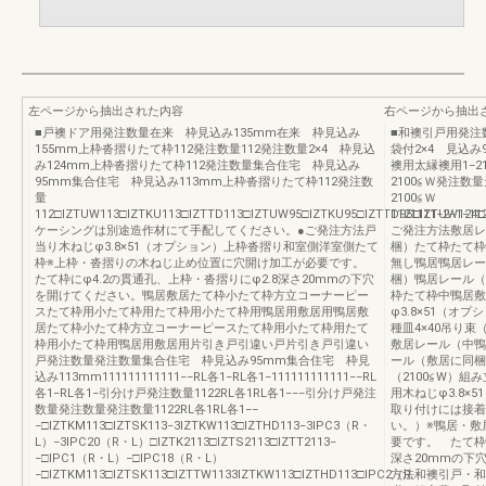
左ページから抽出された内容
右ページから抽出
■戸襖ドア用発注数量在来 枠見込み135mm在来 枠見込み
■和襖引戸用発注
155mm上枠沓摺りたて枠112発注数量112発注数量2×4 枠見込
袋付2×4 見込
み124mm上枠沓摺りたて枠112発注数量集合住宅 枠見込み
襖用太縁襖用1−21
95mm集合住宅 枠見込み113mm上枠沓摺りたて枠112発注数
2100≦Ｗ発注数
量
2100≦Ｗ
112□IZTUW113□IZTKU113□IZTTD113□IZTUW95□IZTKU95□IZTTD95□IZTUW124□
1121111−2−1−11
ケーシングは別途造作材にて手配してください。●ご発注方法戸
ご発注方法敷居レ
当り木ねじφ3.8×51（オプション）上枠沓摺り和室側洋室側たて
梱）たて枠たて枠
枠※上枠・沓摺りの木ねじ止め位置に穴開け加工が必要です。
無し鴨居鴨居レー
たて枠にφ4.2の貫通孔、上枠・沓摺りにφ2.8深さ20mmの下穴
梱）鴨居レール（
を開けてください。鴨居敷居たて枠小たて枠方立コーナーピー
枠たて枠中鴨居敷
スたて枠用小たて枠用たて枠用小たて枠用鴨居用敷居用鴨居敷
φ3.8×51（オ
居たて枠小たて枠方立コーナーピースたて枠用小たて枠用たて
種皿4×40吊り
枠用小たて枠用鴨居用敷居用片引き戸引違い戸片引き戸引違い
敷居レール（中鴨
戸発注数量発注数量集合住宅 枠見込み95mm集合住宅 枠見
ール（敷居に同梱
込み113mm111111111111−−RL各1−RL各1−111111111111−−RL
（2100≦W）組
各1−RL各1−引分け戸発注数量1122RL各1RL各1−−−引分け戸発注
用木ねじφ3.8
数量発注数量発注数量1122RL各1RL各1−−
取り付けには接着
−□IZTKM113□IZTSK113−3IZTKW113□IZTHD113−3IPC3（R・
い。）※鴨居・敷
L）−3IPC20（R・L）□IZTK2113□IZTS2113□IZTT2113−
要です。 たて枠に
−□IPC1（R・L）−□IPC18（R・L）
深さ20mmの下
−□IZTKM113□IZTSK113□IZTTW1133IZTKW113□IZTHD113□IPC2（R・
方法和襖引戸・和