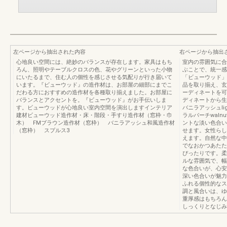
左ページから抽出された内容
右ページから抽出
心地良い空間には、絶妙のバランスが存在します。家具はもち
室内の雰囲気に合
ろん、照明やテーブルクロスの色、花やグリーンといった小物
ぶことで、統一感
にいたるまで、住む人の個性を感じさせる気配りが行き届いて
「ビューウッド」
います。『ビューウッド』の造作材は、お部屋の細部にまでこ
品を取り揃え、玄
だわる方におすすめの造作材を各種取り揃えました。お部屋に
ーディネートを可能
バランスとアクセントを。『ビューウッド』がお手伝いしま
ディネートから生まれ
す。ビューウッドが心地良い室内空間を演出しますインテリア
バニラアッシュlig
建材ビューウッド造作材・床・階段・手すり造作材（窓枠・巾
ラルバーチwaln
木） FMブラウン造作材（窓枠） バニラアッシュ和風造作材
ントな淡い色合い
（窓枠） スプルス3
せます。女性らし
えます。自然な中
でなおかつあたた
ぴったりです。柔
ルな雰囲気で、幅
な色合いが、心安
深い色合いが魅力
ふれる個性的なス
調と風合いは、ゆ
重厚感はもちろん
しっくりとなじみます。