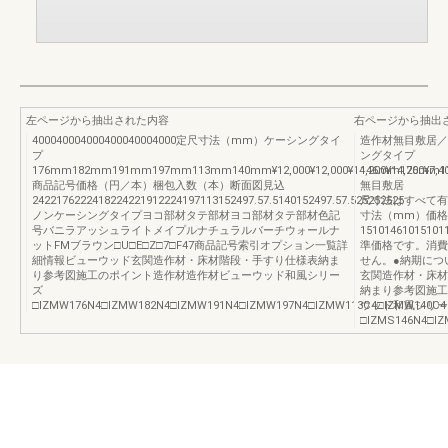
左ページから抽出された内容
右ページから抽出
400040004000400040004000定尺寸法（mm）ケーシングタイ
造作材無目敷居／
プ
ングタイプ
176mm182mm191mm197mm113mm140mm¥12,000¥12,000¥14,200¥14,200¥7,400
146mm176mm110
商品記号価格（円／本）梱包入数（本）断面図見込
無
2422176222418224221912224197113152497.57.5140152497.57.525252525
尺寸法はすべて有
ノンケーシングタイプヨコ部材タテ部材ヨコ部材タテ部材色記
寸法（mm）価格
号バニラアッシュライトメイプルナチュラルバーチウォールナ
151014610151
ットFMブラウン□U□E□Z□7□F47商品記号索引オプション一覧詳
準価格です。消費
細情報ビューウッド玄関造作材・床材階段・手すり仕様表納ま
せん。●納期につ
り参考図施工のポイント造作材造作材ビューウッド和風シリー
玄関造作材・床材
ズ
納まり参考図施工
□IZMW176N4□IZMW182N4□IZMW191N4□IZMW197N4□IZMW113C4□IZMW140C4
ウッド和風シリー
□IZMS146N4□IZ