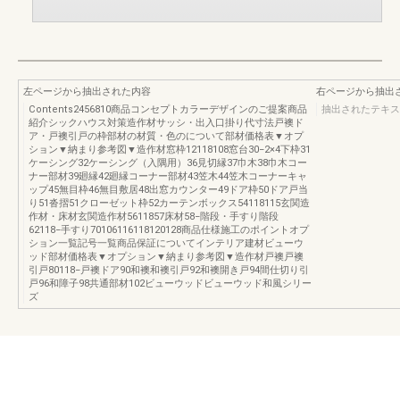
左ページから抽出された内容
右ページから抽出
Contents2456810商品コンセプトカラーデザインのご提案商品
抽出されたテキス
紹介シックハウス対策造作材サッシ・出入口掛り代寸法戸襖ド
ア・戸襖引戸の枠部材の材質・色のについて部材価格表▼オプ
ション▼納まり参考図▼造作材窓枠12118108窓台30−2×4下枠31
ケーシング32ケーシング（入隅用）36見切縁37巾木38巾木コー
ナー部材39廻縁42廻縁コーナー部材43笠木44笠木コーナーキャ
ップ45無目枠46無目敷居48出窓カウンター49ドア枠50ドア戸当
り51沓摺51クローゼット枠52カーテンボックス54118115玄関造
作材・床材玄関造作材5611857床材58−階段・手すり階段
62118−手すり70106116118120128商品仕様施工のポイントオプ
ション一覧記号一覧商品保証についてインテリア建材ビューウ
ッド部材価格表▼オプション▼納まり参考図▼造作材戸襖戸襖
引戸80118−戸襖ドア90和襖和襖引戸92和襖開き戸94間仕切り引
戸96和障子98共通部材102ビューウッドビューウッド和風シリー
ズ