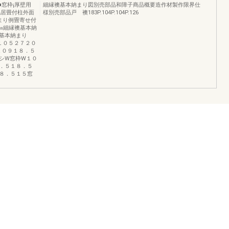
窓枠¡厚壁用
細縁襖基本納まり図別売部品和障子商品概要造作材製作限界仕
鴨居畳付柱外面
様別売部品戸 襖183P.104P.104P.126
まり例畳寄せ付
㎜細縁襖基本納
基本納まり
１０５２７２０
１０９１８．５
シW窓枠W１０
．５１８．５
８．５１５窓