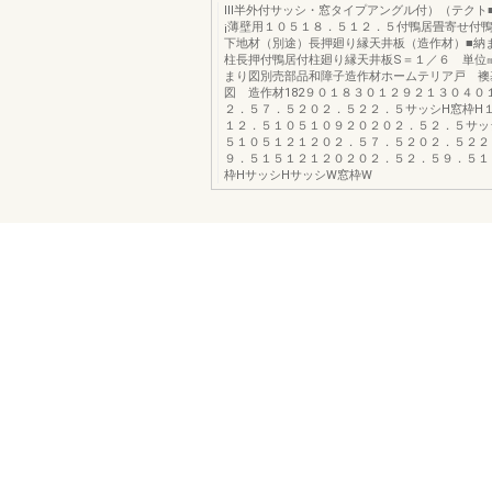
Ⅲ半外付サッシ・窓タイプアングル付）（テクト■
¡薄壁用１０５１８．５１２．５付鴨居畳寄せ付
下地材（別途）長押廻り縁天井板（造作材）■納
柱長押付鴨居付柱廻り縁天井板S＝１／６ 単位
まり図別売部品和障子造作材ホームテリア戸 襖
図 造作材182９０１８３０１２９２１３０４０
２．５７．５２０２．５２２．５サッシH窓枠H
１２．５１０５１０９２０２０２．５２．５サッ
５１０５１２１２０２．５７．５２０２．５２２
９．５１５１２１２０２０２．５２．５９．５１
枠HサッシHサッシW窓枠W