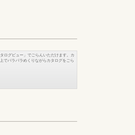
タログビュー」でごらんいただけます。カ
b上でパラパラめくりながらカタログをごら