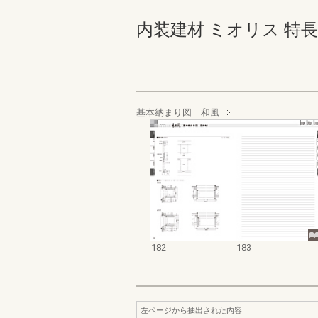
内装建材 ミオリス 特長版 18
基本納まり図 和風
182
183
左ページから抽出された内容