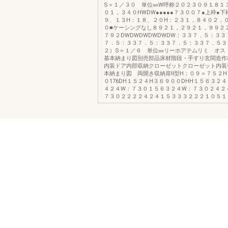
S＝１／３０ 単位㎜W呼称２０２３０９１８１３
０１，３４０HWDW●●●●●７３００７●上枠●下
９、１３H：１８、２０H：２３１，８４０２，
０■ケーシングなし８９２１，２９２１，９９２
７９２DWDWDWDWDWDW：３３７．５：３
７．５：３３７．５：３３７．５：３３７．５３
２）S＝１／６ 単位㎜リーホアテムリミ オス
基本納まり図別売部品床材階段・手すり玄関造作
内装ドア内部収納クローゼットクローゼット内装
本納まり図 両開き収納扉Ⅱ型H：０９＝７５２
０176DH１５２４H３６９００DHH１５６３２４
４２４W：７３０１５６３２４W：７３０２４２
７３０２２２２４２４１５３３３２２２１０５１