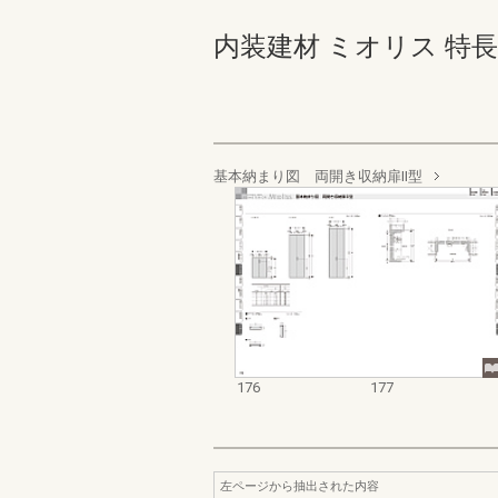
内装建材 ミオリス 特長版 17
基本納まり図 両開き収納扉Ⅱ型
176
177
左ページから抽出された内容