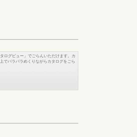
タログビュー」でごらんいただけます。カ
b上でパラパラめくりながらカタログをごら