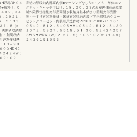
H呼称DH９４
収納内部収納内部室内側■ケーシングなしS＝１／６ 単位㎜マ
枠●縦枠H：０
グネットキャッチ下はH：１８，２０，２３のみ室内側商品概要
０４０２，３４
製作限界仕様別売部品両開き収納扉基本納まり図別売部品階
２，２９２１，
段・手すり玄関造作材・床材玄関収納内装ドア内部収納クロー
３７．５：３３
ゼットクローゼット内装引戸造作材P.82P.83P.100177１３０１
３７．５（×
０５１２．５１２．５１０５▼H１０５１２．５１２．５１３０
 両開き収納扉
１０７２．５３２７．５５１８．５H ３０．５２４２４２５７
材・玄関収納
３W５▼WDW（W／２−２７．５）１０５１０２DH（H−４８）
引戸造作材基
２４３６１５１０５３
H：１３＝９０
９００HDH２
４２４２４W：
０２１０２