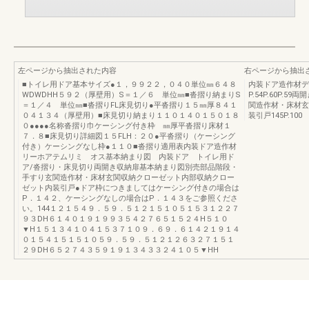
左ページから抽出された内容
右ページから抽出
■トイレ用ドア基本サイズ●１，９９２２，０４０単位㎜６４８
内装ドア造作材デ
WDWDHH５９２（厚壁用）S＝１／６ 単位㎜■沓摺り納まりS
P.54P.60P
＝１／４ 単位㎜■沓摺りFL床見切り●平沓摺り１５㎜厚８４１
関造作材・床材玄
０４１３４（厚壁用）■床見切り納まり１１０１４０１５０１８
装引戸145P.100
０●●●●名称沓摺り巾ケーシング付き枠 ㎜厚平沓摺り床材１
７．８■床見切り詳細図１５FLH：２０●平沓摺り（ケーシング
付き）ケーシングなし枠●１１０■沓摺り適用表内装ドア造作材
リーホアテムリミ オス基本納まり図 内装ドア トイレ用ド
ア/沓摺り・床見切り両開き収納扉基本納まり図別売部品階段・
手すり玄関造作材・床材玄関収納クローゼット内部収納クロー
ゼット内装引戸●ドア枠につきましてはケーシング付きの場合は
P．１４２、ケーシングなしの場合はP．１４３をご参照くださ
い。144１２１５４９．５９．５１２１５１０５１５３１２２７
９３DH６１４０１９１９９３５４２７６５１５２４H５１０
▼H１５１３４１０４１５３７１０９．６９．６１４２１９１４
０１５４１５１５１０５９．５９．５１２１２６３２７１５１
２９DH６５２７４３５９１９１３４３３２４１０５▼HH