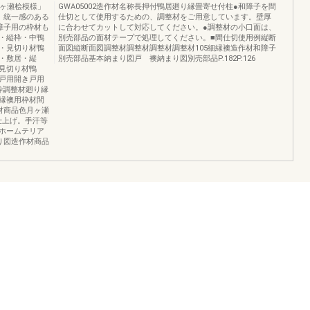
月ヶ瀬桧模様」
GWA05002造作材名称長押付鴨居廻り縁畳寄せ付柱●和障子を間
、統一感のある
仕切として使用するための、調整材をご用意しています。壁厚
障子用の枠材も
に合わせてカットして対応してください。●調整材の小口面は、
・縦枠・中鴨
別売部品の面材テープで処理してください。■間仕切使用例縦断
・見切り材鴨
面図縦断面図調整材調整材調整材調整材105細縁襖造作材和障子
・敷居・縦
別売部品基本納まり図戸 襖納まり図別売部品P.182P.126
見切り材鴨
戸用開き戸用
枠調整材廻り縁
縁襖用枠材間
材商品色月ヶ瀬
仕上げ。手汗等
ホームテリア
り図造作材商品