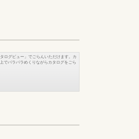
タログビュー」でごらんいただけます。カ
b上でパラパラめくりながらカタログをごら