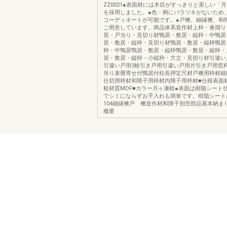
ZZ0021●表面材には木目がすっきりと美しい「
を採用しました。●色・柄にバラツキがないため
コーディネートが可能です。●戸襖、細縁襖、和
ご用意しています。商品体系造作材上枠・沓摺り
居・戸当り・見切り材鴨居・敷居・縦枠・中鴨居
居・敷居・縦枠・見切り材鴨居・敷居・縦枠鴨居
枠・中鴨居鴨居・敷居・縦枠鴨居・敷居・縦枠・
居・敷居・縦枠・小縦枠・方立・見切り材引違い
引違い戸用3枚引き戸用引違い戸用片引き戸用窓
吊り束畳寄せ付鴨居付柱長押定尺材戸襖用枠材細
仕切用枠材和障子用枠材内障子用枠材■仕様表面
桧材質MDF■カラー月ヶ瀬桧●表面は樹脂シート
でシミにならずお手入れも簡単です。樹脂シート
104細縁襖戸 襖造作材和障子別売部品基本納ま
概要