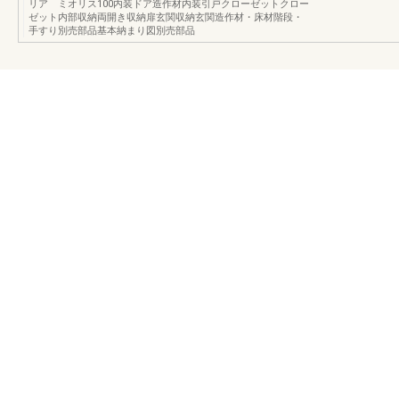
リア ミオリス100内装ドア造作材内装引戸クローゼットクロー
ゼット内部収納両開き収納扉玄関収納玄関造作材・床材階段・
手すり別売部品基本納まり図別売部品