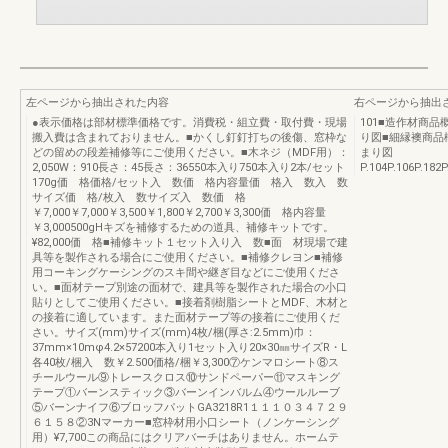
左ページから抽出された内容
右ページから抽出
●表示価格は部材標準価格です。消費税・組立費・取付費・現場
101■造作材商
搬入費は含まれておりません。■かくし釘釘打ちの後傷、窓枠な
り図■細縁襖商品
どの留めの段差補修等にご使用ください。■木ネジ（MDF用）：
まり図
2,050W：910長さ：45長さ：36550本入り750本入り2本/セット
P.104P.106P.182P
170g価 格価格/セット入 数価 格内容量価 格入 数入 数
サイズ価 格/枚入 数サイズ入 数価 格
￥7,000￥7,000￥3,500￥1,800￥2,700￥3,300価 格内容量
￥3,000500gHキズを補修するための道具、補修キットです。
¥82,000価 格■補修キット１セット入り入 数■面 材現場で建
具等を製作される場合にご使用ください。■補修クレヨン■補修
用コーキングケーシングのスキ間や継ぎ目などにご使用くださ
い。■面材テープ別途の面材で、建具等を製作された場合の小口
貼りとしてご使用ください。■接着剤樹脂シートとMDF、木材と
の接着に適しています。また面材テープ等の接着にご使用くだ
さい。サイズ(mm)サイズ(mm)4枚/梱(厚さ:2.5mm)巾：
37mm×10mφ4.2×57200本入り1セット入り20×30㎜サイズR・L
各40枚/梱入 数￥2.500価格/梱￥3,300⑦ケンマロシート⑧ス
チールウール⑨トレースクロス⑩サンドペーパー⑪マスキング
テープ①バーンスティック③バーンインバルム④ウールルーブ
⑤バーンナイフ⑥ブロッフパットGA3218R1１１１０３４７２９
６１５８②3Nマーカー■窓枠材用小口シート（ノンケーシング
用）¥7,700この商品にはクリアバーチはありません。ホームテ