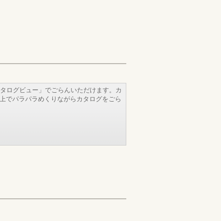
タログビュー」でごらんいただけます。カ
b上でパラパラめくりながらカタログをごら