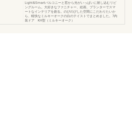
Light&Smartバルコニーと窓から光がいっぱいに射し込むリビ
ングルーム。大好きなファニチャー、絵画、プランターでスマ
ートなインテリアを創る。のびのびした空間にこだわりたいか
ら、軽快なミルキーオークの白のテイストでまとめました。7内
装ドア KH型（ミルキーオーク）