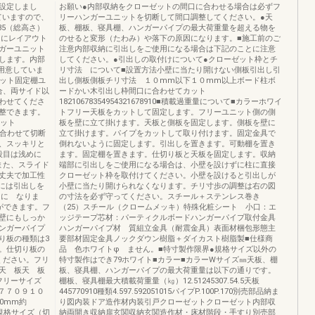
設定しまし
お願い●内部収納をクローゼットの間口に合わせる場合は必ずフ
ていますので、
リーハンガーユニットを切断して間口調整してください。●天
135（総高さ）
板、棚板、寝具棚、ハンガーパイプの最大荷重量を超える物を
由にレイアウト
のせると変形（たわみ）や落下の原因になります。■施工前のご
ガーユニット
注意内部収納に引出しをご使用になる場合は下記のことに注意
します。内部
してください。●引出しの取付けについて●クローゼット枠とチ
を用意していま
リ寸法 について■設置方法小壁に当たり開けない側板引出し引
ニット固定棚ユ
出し側板側板チリ寸法 １０mm以下１０mm以上ボード柱ボ
合、両サイド以
ードかい木引出し枠間口に合わせてカット
わせてくださ
18210678354954321678910■積載過重量について■カラーホワイ
整できます。
トフリー天板をカットして固定します。フリーユニット側の側
カット
板を壁に立て掛けます。天板と側板を固定します。側板を壁に
に合わせて切断
立て掛けます。パイプをカットして取り付けます。固定金具で
、スッキリと
倒れないように固定します。引出しを置きます。可動棚を置き
段目は浅めに
ます。固定棚を置きます。仕切り板と天板を固定します。収納
また、スライド
端部に引出しをご使用になる場合は、小壁を設けずに柱に直接
丈夫で加工性
クローゼット枠を取付けてください。小壁を設けると引出しが
には引出しを
小壁に当たり開けられなくなります。チリ寸歩の調整は右の図
mに なりま
の寸法を必ず守ってください。スチール＋ステンレス巻き
ができます。フ
（25）スチール（クロームメッキ）特殊化粧シート 小口：エ
壁にもしっか
ッジテープ芯材：パーティクルボードハンガーパイプ取付金具
ンガーパイプ
ハンガーパイプ材 質組立金具（耐震金具）表面材梱包形態主
り板の種類は3
要部材固定金具ノックダウン樹脂＋ダイカスト樹脂製■仕様商
。仕切り板の
品 色ホワイトφ ません。■特寸製作限界●規格サイズ以外の
ください。フリ
特寸製作はでき79ホワイト■カラー■カラーWサイズ㎜天板、棚
天 板天 板
板、寝具棚、ハンガーパイプの最大荷重量は以下の通りです。
ズフリーサイズ
棚板、寝具棚最大積載荷重量（㎏）12.51245307.54.5天板
７７０９１０
445770910種類4.597.592051015パイプP.100P.170別売部品納ま
00mm約
り図内装ドア造作材内装引戸クローゼットクローゼット内部収
イズ規格サイズ（切
納両開き収納扉玄関収納玄関造作材・床材階段・手すり別売部