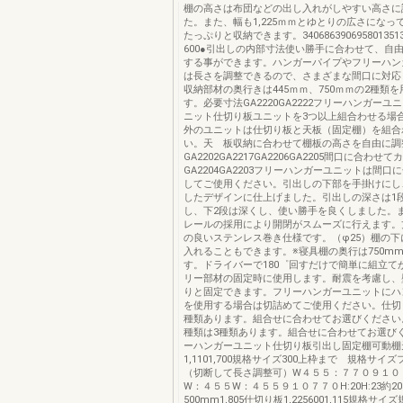
棚の高さは布団などの出し入れがしやすい高さに
た。また、幅も1,225ｍｍとゆとりの広さになっ
たっぷりと収納できます。34068639069580135
600●引出しの内部寸法使い勝手に合わせて、自
する事ができます。ハンガーパイプやフリーハン
は長さを調整できるので、さまざまな間口に対応
収納部材の奥行きは445ｍｍ、750ｍｍの2種類
す。必要寸法GA2220GA2222フリーハンガーユ
ニット仕切り板ユニットを3つ以上組合わせる場
外のユニットは仕切り板と天板（固定棚）を組合
い。天 板収納に合わせて棚板の高さを自由に調
GA2202GA2217GA2206GA2205間口に合わせて
GA2204GA2203フリーハンガーユニットは間口
してご使用ください。引出しの下部を手掛けにし
したデザインに仕上げました。引出しの深さは1
し、下2段は深くし、使い勝手を良くしました。
レールの採用により開閉がスムーズに行えます。
の良いステンレス巻き仕様です。（φ25）棚の下
入れることもできます。※寝具棚の奥行は750m
す。ドライバーで180゜回すだけで簡単に組立て
リー部材の固定時に使用します。耐震を考慮し、
りと固定できます。フリーハンガーユニットにハ
を使用する場合は切詰めてご使用ください。仕切
種類あります。組合せに合わせてお選びください
種類は3種類あります。組合せに合わせてお選び
ーハンガーユニット仕切り板引出し固定棚可動棚
1,1101,700規格サイズ300上枠まで 規格サイ
（切断して長さ調整可）W４５５：７７０９１０
W：４５５W：４５５９１０７７０H:20H:23約2
500mm1,805仕切り板1,2256001,115規格サ