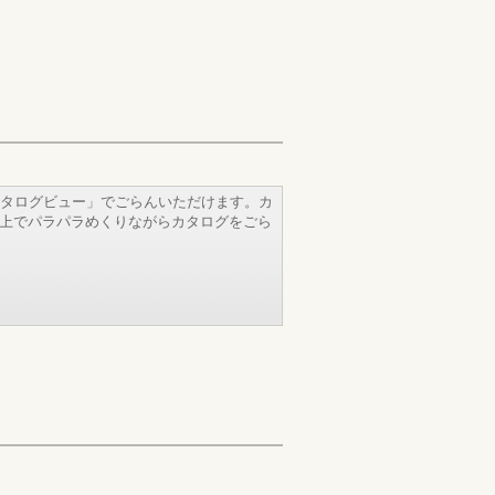
タログビュー」でごらんいただけます。カ
b上でパラパラめくりながらカタログをごら