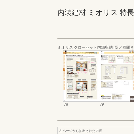
内装建材 ミオリス 特長版 7
ミオリス クローゼット内部収納Ⅱ型／両開き
78
79
左ページから抽出された内容