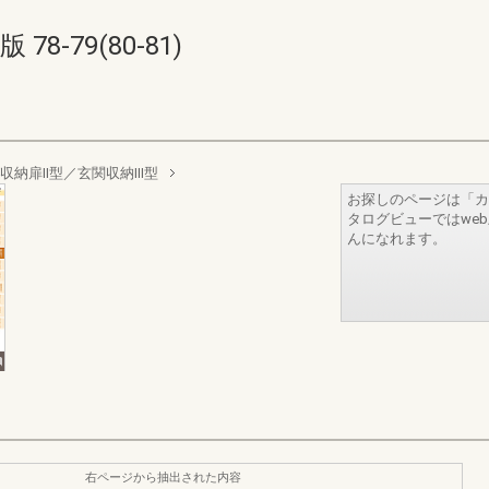
8-79(80-81)
収納扉Ⅱ型／玄関収納Ⅲ型
お探しのページは「カ
タログビューではwe
んになれます。
右ページから抽出された内容