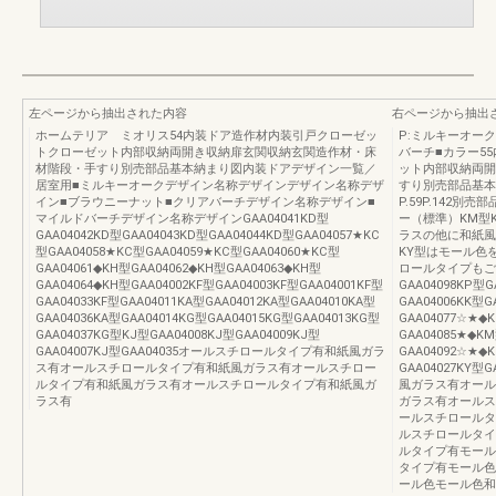
左ページから抽出された内容
右ページから抽出
ホームテリア ミオリス54内装ドア造作材内装引戸クローゼッ
P:ミルキーオーク
トクローゼット内部収納両開き収納扉玄関収納玄関造作材・床
バーチ■カラー5
材階段・手すり別売部品基本納まり図内装ドアデザイン一覧／
ット内部収納両開
居室用■ミルキーオークデザイン名称デザインデザイン名称デザ
すり別売部品基本納
イン■ブラウニーナット■クリアバーチデザイン名称デザイン■
P.59P.142
マイルドバーチデザイン名称デザインGAA04041KD型
ー（標準）KM型K
GAA04042KD型GAA04043KD型GAA04044KD型GAA04057★KC
ラスの他に和紙風
型GAA04058★KC型GAA04059★KC型GAA04060★KC型
KY型はモール色
GAA04061◆KH型GAA04062◆KH型GAA04063◆KH型
ロールタイプもご用
GAA04064◆KH型GAA04002KF型GAA04003KF型GAA04001KF型
GAA04098KP型G
GAA04033KF型GAA04011KA型GAA04012KA型GAA04010KA型
GAA04006KK型G
GAA04036KA型GAA04014KG型GAA04015KG型GAA04013KG型
GAA04077☆★◆
GAA04037KG型KJ型GAA04008KJ型GAA04009KJ型
GAA04085★◆K
GAA04007KJ型GAA04035オールスチロールタイプ有和紙風ガラ
GAA04092☆★◆K
ス有オールスチロールタイプ有和紙風ガラス有オールスチロー
GAA04027KY型
ルタイプ有和紙風ガラス有オールスチロールタイプ有和紙風ガ
風ガラス有オール
ラス有
ガラス有オールス
ールスチロールタ
ルスチロールタイ
ルタイプ有モール
タイプ有モール色
ール色モール色和