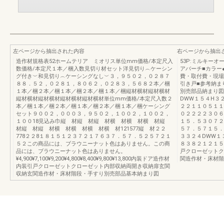
左ページから抽出された内容
右ページから抽出
造作材規格表52ホームテリア ミオリス単位mm価格/本定尺入
53P:ミルキーオ
数価格/本定尺１本／梱入数見切り材セット洋見切り︵ケーシン
アバーチ■カラー
グ付き︶和見切り︵ケーシングなし︶３，９５０２，０２８７
費・取付費・現場
８８．５２，０２８１，８０６２，０２８３，５６８２本／梱
引き戸■参考納まり図
１本／梱２本／梱１本／梱２本／梱１本／梱縦材横材縦材横材
別売部品納まり図S
縦材横材縦材横材縦材横材縦材横材単位mm価格/本定尺入数２
DWW１５４H３
本／梱１本／梱２本／梱１本／梱２本／梱１本／梱ケーシング
２２１１０５１１
セット９００２，０００３，９５０２，１００２，１００２，
０２２２２３０６
１００18見込み巾縦 材縦 材縦 材横 材横 材横 材縦
１５．５３０７２
材縦 材縦 材横 材横 材横 材横 材121577縦 材２２
５７．５７１５．
778２２8１８１５１２３７２１７６３７．５７．５２５７２１
３３２４DWW１
５２この商品には、ブラウニーナット色はありません。この商
８３８２１２１５
品には、ブラウニーナット色はありません。
戸クローゼットク
¥4,900¥7,100¥9,200¥4,800¥8,400¥9,800¥13,800内装ドア造作材
関造作材・床材階
内装引戸クローゼットクローゼット内部収納両開き収納扉玄関
収納玄関造作材・床材階段・手すり別売部品基本納まり図