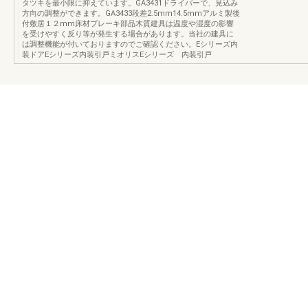
タツキを最小限に抑えています。GA3431ドライバーで、見込み
方向の調整ができます。GA3433段差2.5mm14.5mmアルミ製後
付敷居１２mm床材ブレーキ部品木質建具は温度や湿度の影響
を受けやすく反り等が発生する場合があります。当社の建具に
は調整機能が付いておりますのでご確認ください。Eシリーズ内
装ドアEシリーズ内装引戸ミオリスEシリーズ 内装引戸