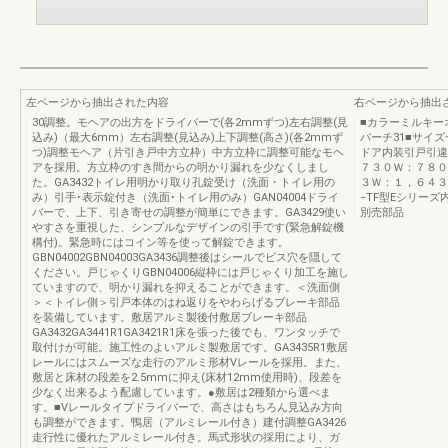
左ページから抽出された内容
右ページから抽出
30調整。モヘアの出方をドライバーで(各2mmずつ)左右調整(見
■カラーミルキー
込み)（最大6mm）左右調整(見込み)上下調整(高さ)(各2mmず
バーチ31■サイズ一覧
つ)調整モヘア（片引き戸中方立枠）中方立枠に調整可能なモヘ
ドア内装引戸引違
アを採用。方立枠のすき間からの明かり漏れを少なくしまし
７３０Ｗ：７８０
た。GA3432トイレ用明かり取り孔錠受け（洗面・トイレ用の
３Ｗ：１，６４３Ｗ
み）引手･表示錠付き（洗面･トイレ用のみ）GAN04004ドライ
−TF型Eシリーズ
バーで、上下、引き寄せの調整が簡単にできます。GA3429使い
別売部品
やすさを重視した、シンプルなデザインの引手です(緊急解錠機
構付)。緊急時にはコイン等を使って解錠できます。
GBN04002GBN04003GA3436調整後はシールでビス穴を隠して
ください。戸じゃくりGBN04006縦枠には戸じゃくり加工を施し
ていますので、明かり漏れを抑えることができます。＜洗面側
＞＜トイレ側＞引戸本体のはね返りをやわらげるブレーキ部品
を装備しています。敷居アルミ製後付敷居ブレーキ部品
GA3432GA3441R1GA3421R1床を張った後でも、ワンタッチで
取付けが可能。施工性のよいアルミ製敷居です。GA3435R1敷居
レールにはスムーズな走行のアルミ形材Vレールを採用。また、
敷居と床材の段差を2.5mmに抑え(床材12mm使用時)、段差を
少なく出来るよう配慮しています。●敷居は2種類から選べま
す。■Vレールタイプドライバーで、高さはもちろん見込み方向
も調整ができます。鴨居（アルミレール付き）建付調整GA3426
走行性に優れたアルミレール付き。馬式形状の採用により、ガ