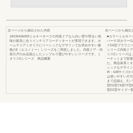
左ページから抽出された内容
右ページから抽出
24GWA06005ミルキーオークの内装ドアなら白い壁や明るい色
■カラーミルキー
味の家具に合うインテリアコーディネートが実現できます。ホ
バーチ25カラーGA3
ームテリアミオリスにベーシックなデザインでお求めやすい価
クEA型ブラウニ
格のE（エコノミー）シリーズをご用意しました。内装ドア・内
シリーズ内装ドア
装引戸のみ品揃えしたシンプルで選びやすいシリーズです。ミ
リスEシリーズは
オリスEシリーズ 商品概要
ーナットまで部屋
た。商品体系ミオ
シックなデザイン
W：648サイズ
は使いやすい片引
まで品揃え。Eシ
型EG型TA型TF型
型EG型サイズ一覧P