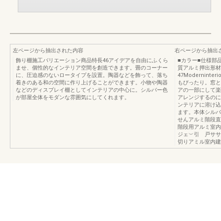
左ページから抽出された内容
右ページから抽出
飾り棚施工バリエーション商品特長46アイデアを自由にふくら
■カラー■仕様
ませ、個性的なインテリア空間を創造できます。畳のコーナー
質アルミ押出形材
に、圧迫感のないロータイプを設置。陶器などを飾って、落ち
47Modernint
着きのある和の空間に作り上げることができます。小物や陶器
もぴったり。窓と
などのディスプレイ棚としてインテリアの中心に。シルバー色
アの一部にして楽
が部屋全体をモダンな雰囲気にしてくれます。
アレンジするのに
ンテリアに溶け込
ます。本体シルバ
せんアルミ階段直線
階段用アルミ室内
ジェ︶引 戸ササ
切りアミル室内建