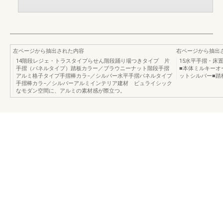
左ページから抽出された内容
右ページから抽出
14階段レジェ・トラスタイプらせん階段踊り場つきタイプ 片
15水平手摺・床
手摺（パネルタイプ）踏板カラー／ブラウニーナット階段手摺
■本体ミルキーオ
アルミ格子タイプ手摺棒カラ−／シルバー水平手摺パネルタイプ
ットシルバー■踏
手摺棒カラ−／シルバーアルミインテリア建材 ビュライシック
なモダン空間に、アルミの素材感が際立つ。