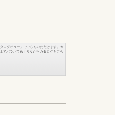
タログビュー」でごらんいただけます。カ
b上でパラパラめくりながらカタログをごら