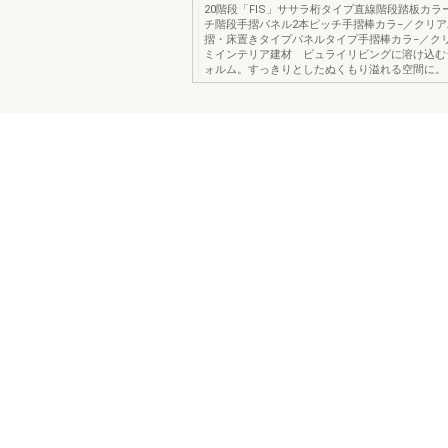
20階段「FIS」ササラ桁タイプ直線階段踏板カラ
チ階段手摺パネル2本ピッチ手摺棒カラ−／クリ
摺・床置きタイプパネルタイプ手摺棒カラ−／ク
ミインテリア建材 ビュライリビングに溶け込む
ォルム。すっきりとしたぬくもり溢れる空間に。