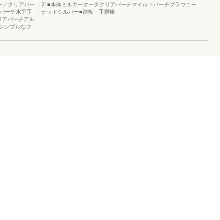
ー／クリアバー
21■本体ミルキーオーククリアバーチマイルドバーチブラウニー
アバーチ水平手
ナットシルバー■踏板・手摺棒
リアバーチアル
シンプルなフ