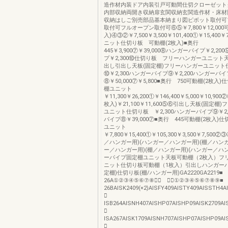
造作材内装ドア内装引戸可動間仕切クローゼット
内部収納両開き収納扉玄関収納玄関造作材・床材
収納はしご別売部品基本納まり図ピボット取付可
取付可フルオープン取付可⑥⑤￥7,800￥12,000
入)④③②￥7,500￥3,500￥101,400①￥15,400
ニット仕切り板 可動棚(2枚入)■奥行
445￥3,900⑦￥39,000⑧ハンガーパイプ￥2,2
プ￥2,300⑩仕切り板 フリーハンガーユニット天
出し引出し天板(固定棚)フリーハンガーユニッ
⑩￥2,300ハンガーパイプ⑨￥2,200ハンガーパイ
⑧￥50,000⑦￥5,800■奥行 750可動棚(2枚入
棚ユニット
￥11,300￥26,200①￥146,400￥5,000￥10,9
枚入)￥21,100￥11,600⑤⑥引出し天板(固定棚
ユニット仕切り板 ￥2,300ハンガーパイプ⑨￥2,
パイプ⑧￥39,000⑦■奥行 445可動棚(2枚入)
ユニット
￥7,800￥15,400①￥105,300￥3,500￥7,500②③
／ハンガー用)(ハンガー／ハンガー用)(棚／ハンガ
ー／ハンガー用)(棚／ハンガー用)(ハンガー／ハ
ーパイプ固定棚ユニット天板可動棚（2枚入）フ
ニット仕切り板可動棚（1枚入）引出しハンガーパ
定棚)仕切り板(棚/ハンガー用)GA2220GA2219
26A①②③④⑤⑥⑦⑧⑨⃝ １０①②③④⑤⑥⑦⑧⑨
26BAISK2409(×2)AISFY409AISTY409AISSTH4
＊
ISB264AISNH407AISHP07AISHP09AISK2709AI
＊
ISA267AISK1709AISNH707AISHP07AISHP09AI
＊