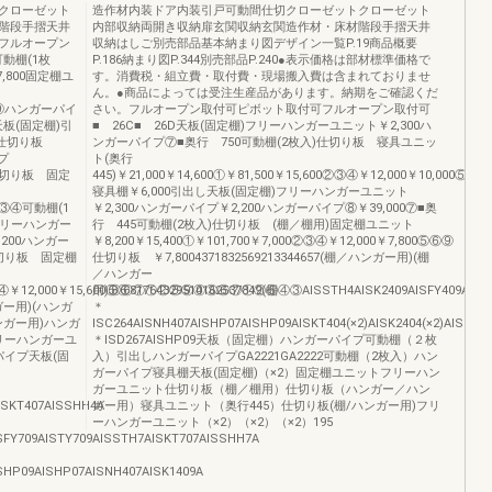
クローゼット
造作材内装ドア内装引戸可動間仕切クローゼットクローゼット
階段手摺天井
内部収納両開き収納扉玄関収納玄関造作材・床材階段手摺天井
フルオープン
収納はしご別売部品基本納まり図デザイン一覧P.19商品概要
可動棚(1枚
P.186納まり図P.344別売部品P.240●表示価格は部材標準価格で
￥7,800固定棚ユ
す。消費税・組立費・取付費・現場搬入費は含まれておりませ
ん。●商品によっては受注生産品があります。納期をご確認くだ
00⑨ハンガーパイ
さい。フルオープン取付可ピボット取付可フルオープン取付可
板(固定棚)引
■ 26C■ 26D天板(固定棚)フリーハンガーユニット￥2,300ハ
ト仕切り板
ンガーパイプ⑦■奥行 750可動棚(2枚入)仕切り板 寝具ユニッ
プ
ト(奥行
)仕切り板 固定
445)￥21,000￥14,600①￥81,500￥15,600②③④￥12,000￥10,000⑤⑥
寝具棚￥6,000引出し天板(固定棚)フリーハンガーユニット
00②③④可動棚(1
￥2,300ハンガーパイプ￥2,200ハンガーパイプ⑧￥39,000⑦■奥
)フリーハンガー
行 445可動棚(2枚入)仕切り板 (棚／棚用)固定棚ユニット
200ハンガー
￥8,200￥15,400①￥101,700￥7,000②③④￥12,000￥7,800⑤⑥⑨
仕切り板 固定棚
仕切り板 ￥7,8004371832569213344657(棚／ハンガー用)(棚
／ハンガー
④￥12,000￥15,600⑤⑥81764329510162537849(棚
用)⑧⑥⑦①②⑤⑨④③⑥⑦①②⑤④③AISSTH4AISK2409AISFY409AISTY409
ー用)(ハンガ
＊
ンガー用)ハンガ
ISC264AISNH407AISHP07AISHP09AISKT404(×2)AISK2404(×2)AISFY4
リーハンガーユ
＊ISD267AISHP09天板（固定棚）ハンガーパイプ可動棚（２枚
イプ天板(固
入）引出しハンガーパイプGA2221GA2222可動棚（2枚入）ハン
■
ガーパイプ寝具棚天板(固定棚)（×2）固定棚ユニットフリーハン
■
ガーユニット仕切り板（棚／棚用）仕切り板（ハンガー／ハン
AISKT407AISSHH4A
ガー用）寝具ユニット（奥行445）仕切り板(棚/ハンガー用)フリ
ーハンガーユニット（×2）（×2）（×2）195
SFY709AISTY709AISSTH7AISKT707AISSHH7A
SHP09AISHP07AISNH407AISK1409A