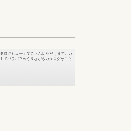
タログビュー」でごらんいただけます。カ
b上でパラパラめくりながらカタログをごら