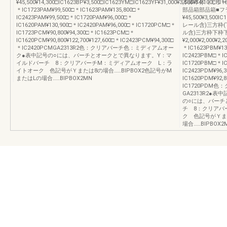
¥45,500¥14,300□IC1623BP¥3,500□IC1623YM□IC1623YF¥31,000¥3,500¥14,100□I
本体本体（ミラー
＊IC1723PAM¥99,500□＊IC1623PAM¥135,800□＊
部品箱部品箱■フ
IC2423PAM¥99,500□＊IC1720PAM¥96,000□＊
¥45,500¥3,500IC
IC1620PAM¥130,900□＊IC2420PAM¥96,000□＊IC1720PCM□＊
レール含)三方枠(
IC1723PCM¥90,800¥94,300□＊IC1623PCM□＊
ル含)三方枠下枠
IC1620PCM¥90,800¥122,700¥127,600□＊IC2423PCM¥94,300□
¥2,000¥2,000¥2
＊IC2420PCMGA2313R2色：クリアバーチ色：ミディアムオー
＊IC1623PBM¥13
ク●表中記号の○には、バーチとオークとで異なります。Y：マ
IC2423PBM□＊IC1
イルドバーチ 8：クリアバーチM：ミディアムオーク L：ラ
IC1720PBM□＊IC
イトオーク 色記号がＹまたは8の場合……BIPBOX2色記号がM
IC2423PDM¥96,
またはLの場合……BIPBOX2MN
IC1620PDM¥92,
IC1720PDM
GA2313R2●
の○には、バーチ
チ 8：クリアバ
ク 色記号がＹまた
場合……BIPBOX2