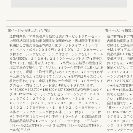
左ページから抽出された内容
右ページから抽出
造作材内装ドア内装引戸可動間仕切クローゼットクローゼット
造作材内装ドア内
内部収納両開き収納扉玄関収納玄関造作材・床材階段手摺天井
内部収納両開き収
収納はしご別売部品基本納まり図フラットタイプ（ミラー付
収納はしご別売部
き）ピボット式H：２０４０W：２４２９W：２４２９ケーシン
チM:ミディアムオ
グ付きケーシングなしケーシング付きケーシングなしH：２３４
商品概要P.168納
０GA3502W：２４２９H：２３４０ケーシング付き174●表中記
準価格です。消費
号の□には、色記号が入ります。 ●吊元の左右勝手の設定は現
おりません。●商
場にて決めて取付けてください。●ミラー付扉本体にはR・Lがあ
確認ください。フ
りません。現場にて取付位置を決めてください。●ミラーは必ず
２９H：２３４０
吊元側になるように取付けてください。●扉本体はサイズにより
ーシング付き２４
枚数が変わります。金額は枚数の合計金額です。●ミラー付タイ
W：９２129,800３
プのセット内容にはミラー付扉が1枚セットされています。
０●吊元の左右勝
￥130,900￥122,700￥135,800￥127,600H呼称WDW単位㎜タイ
●ミラー付扉本体
プHDH20232023ケーシングなしセットケーシング２，０４０
めてください。●
１，９７０２，２７０２，３４０本体セット８１９（×２）１，
さい。●扉本体は
６８０７９５（×２）１，６３２７９５（×３）２，４２９２，
合計金額です。●
３４０２，２７０本体セット１，９７０２，０４０本体セット
1枚セットされて
本体ケーシングケーシング付き本体（ミラー付き）（ミラー付
HDH202320
き）本体本体（ミラー付き）本体（ミラー付き）姿図部品箱部
９７０２，２７０
品箱部品箱部品箱■フラットタイプ（ミラー付き）〈三方枠〉
０７９５（×２）
(下レール含)三方枠(下レール含)三方枠(下レール含)三方枠(下レ
０２，２７０本体
ール含)三方枠
ケーシングケーシ