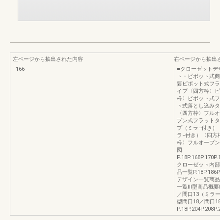
左ページから抽出された内容
右ページから抽出
166
■クローゼットデ
ト・ピボット式商
要ピボット式フラ
イプ〈四方枠〉ピ
枠〉ピボット式フ
ト式落とし込みタ
〈四方枠〉フルオ
プン式フラットタ
プ（ミラ−付き）
ラ−付き）〈四方
枠〉フルオープン
図
P.18P.168P.170P.
クローゼット内部
品一覧P.18P.186P
デザイン一覧商品概要
一覧Ⅲ型商品概要
／間口13（ミラ
型間口18／間口
P.18P.204P.208P.