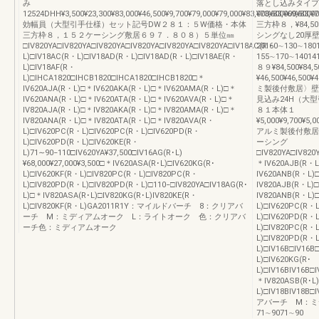
み
落とし込みタイプ
12524DHH¥3,500¥23,300¥83,000¥46,500¥9,700¥79,000¥79,000¥83,000¥83,000¥83,00
¥73,500¥69,500¥7
効幅員（大型引手仕様）セット記号DW２８１：５W価格・本体
三方枠８，¥84,50
三方枠８，１５２ケーシング敷居６９７．８０８）５単位㎜
シングなし20厚
□IV820YA□IV820YA□IV820YA□IV820YA□IV820YA□IV820YA□IV18AC(R・
20160∼130∼18
L)□IV18AC(R・L)□IV18AD(R・L)□IV18AD(R・L)□IV18AE(R・
155∼170∼1401
L)□IV18AF(R・
８９¥84,500¥84
L)□IHCA1820□IHCB1820□IHCA1820□IHCB1820□＊
¥46,500¥46,50
IV620AJA(R・L)□＊IV620AKA(R・L)□＊IV620AMA(R・L)□＊
ミ製後付敷居〉壁 
IV620ANA(R・L)□＊IV620ATA(R・L)□＊IV620AVA(R・L)□＊
見込み24H（大
IV820AJA(R・L)□＊IV820AKA(R・L)□＊IV820AMA(R・L)□＊
８１本体１
IV820ANA(R・L)□＊IV820ATA(R・L)□＊IV820AVA(R・
¥5,000¥9,700¥5,0
L)□IV620PC(R・L)□IV620PC(R・L)□IV620PD(R・
アルミ製後付敷居
L)□IV620PD(R・L)□IV620KE(R・
ーシング
L)71∼90−110□IV620YA¥37,500□IV16AG(R･L)
□IV820YA□IV820
¥68,000¥27,000¥3,500□＊IV620ASA(R･L)□IV620KG(R･
＊IV620AJB(R・L
L)□IV620KF(R・L)□IV820PC(R・L)□IV820PC(R・
IV620ANB(R・L)
L)□IV820PD(R・L)□IV820PD(R・L)□110−□IV820YA□IV18AG(R･
IV820AJB(R・L)
L)□＊IV820ASA(R･L)□IV820KG(R･L)IV820KE(R・
IV820ANB(R・L)
L)□IV820KF(R・L)GA2011R1Y：マイルドバーチ 8：クリアバ
L)□IV620PC(R・
ーチ M：ミディアムオーク L：ライトオーク 色：クリアバ
L)□IV620PD(R・L
ーチ色：ミディアムオーク
L)□IV820PC(R・
L)□IV820PD(R・L
L)□IV16B□IV16B
L)□IV620KG(R･
L)□IV16BIV16B□
＊IV820ASB(R･L)
L)□IV18BIV1
アバーチ M：
71∼9071∼90