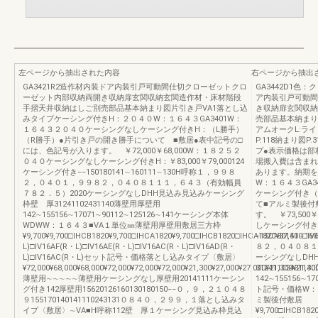
左ページから抽出された内容
右ページから抽出
GA3421R2造作材内装ドア内装引戸可動間仕切クローゼットクロ
GA3442D1
ーゼット内部収納両開き収納扉玄関収納玄関造作材・床材階段
ア内装引戸可動間
手摺天井収納はしご別売部品基本納まり図片引き戸VA1落とし込
き収納扉玄関収納
みタイプケーシング付きH：２０４０W：１６４３GA3401W：
売部品基本納まり
１６４３２０４０ケーシングなしケーシング付きH：（L勝手）
アムオークL:ライ
（R勝手）●片引き戸の開き勝手について ■敷居●表中記号の□
P.118納まり図P
には、色記号が入ります。 ￥72,000￥68,000W：１８２５２
プ●表示価格は部
０４０ケーシングなしケーシング付きH：￥83,000￥79,000124
場搬入費は含まれ
ケーシング付き−−150180141∼160111∼130H呼称１，９９８
あります。納期を
２，０４０１，９９８２，０４０８１１１，６４３（有効幅員
W：１６４３GA
７８２．５）2020ケーシングなしDHH見込み見込みケーシング
ケーシング付き（
枠壁 厚31241102431140薄壁用厚壁用
て■アルミ製後付
142∼155156∼17071∼90112∼125126∼141ケーシング本体
す。 ￥73,50
WDWW：１６４３■VA１単位㎜薄壁用厚壁用敷居三方枠
しケーシング付き￥8
¥9,700¥9,700□IHCB1820¥9,700□IHCA1820¥9,700□IHCB1820□IHCA1820¥37,500□IV
−150180141
L)□IV16AF(R・L)□IV16AE(R・L)□IV16AC(R・L)□IV16AD(R・
８２，０４０８１
L)□IV16AC(R・L)セット記号・価格落とし込みタイプ〈敷居〉
ーシングなしDH
¥72,000¥68,000¥68,000¥72,000¥72,000¥72,000¥21,300¥27,000¥27,000¥21,300¥21,30
31241102431
薄壁用∼∼∼∼∼薄壁用ケーシングなし厚壁用20141111ケーシン
142∼155156∼
グ付き142厚壁用15620126160130180150−−０，９，２１０４８
ト記号・価格W：
９155170140141110243131０８４０，２９９，１落とし込みタ
ミ製後付敷居
イプ〈敷居〉∼VA■H呼称112壁 厚１ケーシング見込み枠見込
¥9,700□IHCB1820