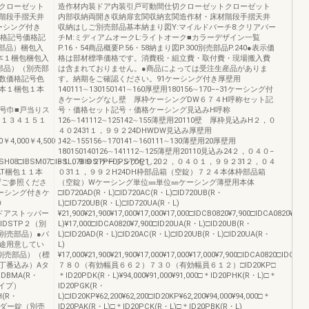
クローゼット
造作材内装ドア内装引戸可動間仕切クローゼットクローゼット
階段手摺天井
内部収納両開き収納扉玄関収納玄関造作材・床材階段手摺天井
ーシング付き
収納はしご別売部品基本納まり図Y:マイルドバーチ8:クリアバー
1価格記号価格記
チM:ミディアムオークL:ライトオーク■カラーデザイン一覧
部品）梱包入
P.16・54商品概要P.56・58納まり図P.300別売部品P.240●表示価
本１梱包梱包入
格は部材標準価格です。消費税・組立費・取付費・現場搬入費
部品）（別売部
は含まれておりません。●商品によっては受注生産品がありま
数価格記号色
す。納期をご確認ください。91ケーシング付き厚壁用
本１梱包１本
140111∼130150141∼160厚壁用180156∼170−−31ケーシング付
きケーシングなし壁 厚枠ケーシングDW６７４H呼称セット記
／本記号巾■戸当りス
号・価格セット記号・価格ケーシング見込みH呼称
、１３４１５１
126∼141112∼125142∼155薄壁用20110壁 厚枠見込みH２，０
４０2431１，９９２24DHWDW見込み厚壁用
0￥4,000￥4,500，
142∼155156∼170141∼160111∼130薄壁用20厚壁用
180150140126∼141112∼125薄壁用20110見込み24２，０４０−
BSH08□IBSM07□IBSL07BIDSTPFDPSTOP1
−１，９９２ケーシングなし20２，０４０１，９９２31２，０４
AT梱包１１本
０31１，９９２H24DH枠部品箱（空錠）７２４本体枠部品箱
必ずご参照くださ
（空錠）Wケーシング単位㎜単位㎜ケーシング薄壁用本体
ーシング付きケ
□ID720AD(R・L)□ID720AC(R・L)□ID720UB(R・
０
L)□ID720UB(R・L)□ID720UA(R・L)
みドアストッパー
¥21,900¥21,900¥17,000¥17,000¥17,000□IDCB0820¥7,900□IDCA0820¥7,
IDSTP２（別
L)¥17,000□IDCA0820¥7,900□ID20UA(R・L)□ID20UB(R・
別売部品）●バ
L)□ID20AD(R・L)□ID20AC(R・L)□ID20UB(R・L)□ID20UA(R・
途用意してい
L)
別売部品）（標
¥17,000¥21,900¥21,900¥17,000¥17,000¥17,000¥7,900□IDCA0820□IDCB0
丁番込み）Aタ
７８０（有効幅員６６２）７３０（有効幅員６１２）□ID20KP□
IDBMA(R・
＊ID20PDK(R・L)¥94,000¥91,000¥91,000□＊ID20PHK(R・L)□＊
タイプ）
ID20PGK(R・
KH(R・
L)□ID20KP¥62,200¥62,200□ID20KP¥62,200¥94,000¥94,000□＊
リンダー錠（別売
ID20PAK(R・L)□＊ID20PCK(R・L)□＊ID20PBK(R・L)