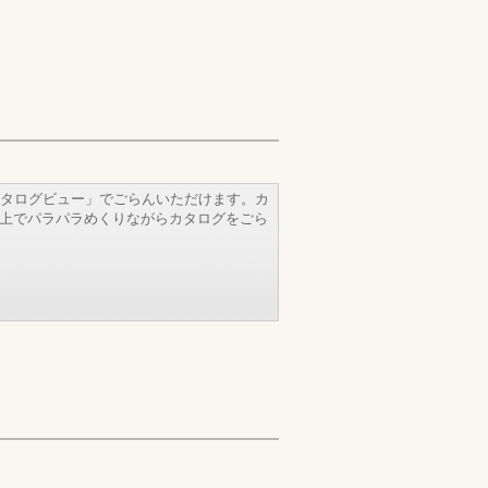
タログビュー」でごらんいただけます。カ
b上でパラパラめくりながらカタログをごら