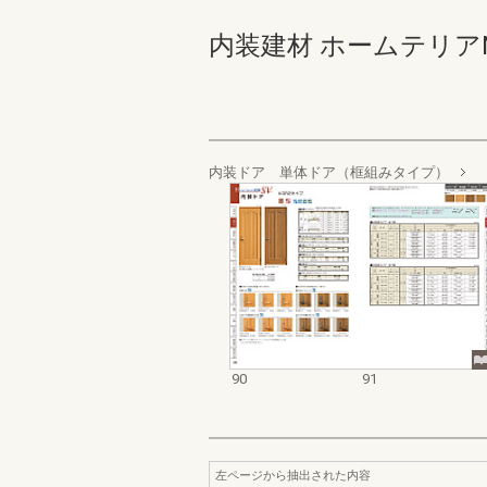
内装建材 ホームテリアNEW S
内装ドア 単体ドア（框組みタイプ）
90
91
左ページから抽出された内容