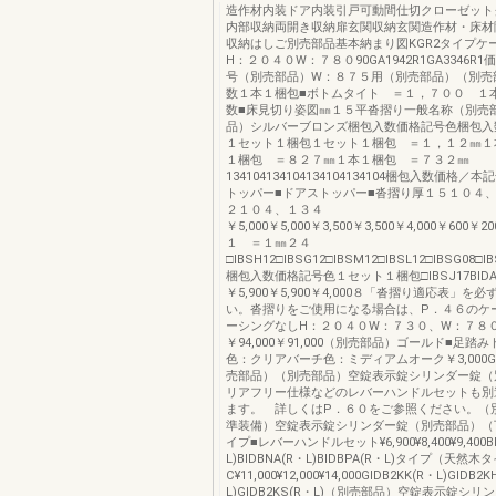
造作材内装ドア内装引戸可動間仕切クローゼット
内部収納両開き収納扉玄関収納玄関造作材・床材
収納はしご別売部品基本納まり図KGR2タイプケ
H：２０４０W：７８０90GA1942R1GA3346R
号（別売部品）W：８７５用（別売部品）（別売
数１本１梱包■ボトムタイト ＝１，７００ １
数■床見切り姿図㎜１５平沓摺り一般名称（別売
品）シルバーブロンズ梱包入数価格記号色梱包入
１セット１梱包１セット１梱包 ＝１，１２㎜１
１梱包 ＝８２７㎜１本１梱包 ＝７３２㎜
134104134104134104134104梱包入数価格
トッパー■ドアストッパー■沓摺り厚１５１０４
２１０４、１３４
￥5,000￥5,000￥3,500￥3,500￥4,000￥600￥20
１ ＝１㎜２４
□IBSH12□IBSG12□IBSM12□IBSL12□IBSG08□I
梱包入数価格記号色１セット１梱包□IBSJ17BID
￥5,900￥5,900￥4,000８「沓摺り適応表」を
い。沓摺りをご使用になる場合は、P．４６のケ
ーシングなしH：２０４０W：７３０、W：７８
￥94,000￥91,000（別売部品）ゴールド■足踏
色：クリアバーチ色：ミディアムオーク￥3,000G
売部品）（別売部品）空錠表示錠シリンダー錠（
リアフリー仕様などのレバーハンドルセットも別
ます。 詳しくはP．６０をご参照ください。（
準装備）空錠表示錠シリンダー錠（別売部品）（
イプ■レバーハンドルセット¥6,900¥8,400¥9,400B
L)BIDBNA(R・L)BIDBPA(R・L)タイプ（天然木
C¥11,000¥12,000¥14,000GIDB2KK(R・L)GIDB2
L)GIDB2KS(R・L)（別売部品）空錠表示錠シ